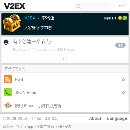
V2EX
李狗蛋
Topics
1
›
大家畅所欲言吧!
有幸创建一个节点~
13
RockyLi
• 17 characters • 2404 views
1/1
节点订阅方式
RSS
JSON Feed
使用 Planet 订阅节点更新
© 2026 V2EX · 14ms · 3.9.8.5
About
·
Language
蒲公英 - 🚀上传App→生成二维码→扫码安装