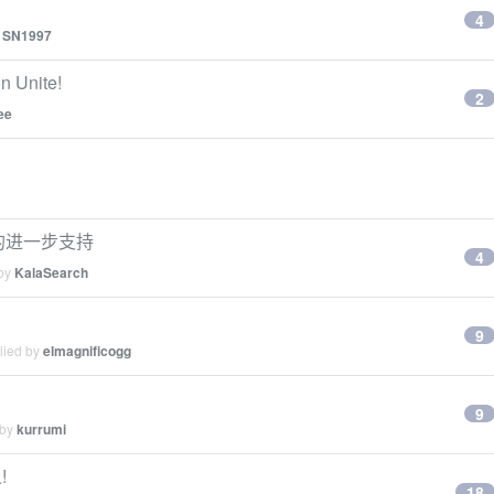
4
y
SN1997
nite!
2
ee
de 的进一步支持
4
 by
KalaSearch
9
lied by
elmagnificogg
9
 by
kurrumi
!
18