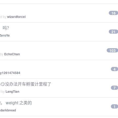
16
ed by
wizardforcel
」吗？
21
ZeroYe
103
 by
EchoChan
4
y1261474584
😏没办法开车孵蛋计里程了
7
d by
LangTian
 weight 之类的
1
y
darkbread