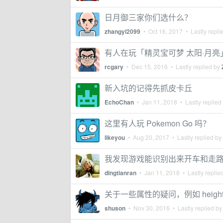
日月御三家你们选什么？
zhangyi2099
•
Oct 16, 2017
• Lastly repli
有人在玩「精灵宝可梦 太阳·月亮
rcgary
•
Dec 15, 2016
• Lastly replied by
新入坑的记得先抓皮卡丘
EchoChan
•
Jan 11, 2018
• Lastly replied
这里有人玩 Pokemon Go 吗？
likeyou
•
Aug 20, 2017
• Lastly replied by
我发现游戏能识别出来开车和走路
dingtianran
•
Jan 11, 2018
• Lastly replie
关于一些属性的疑问，例如 height，
shuson
•
Nov 30, 2016
• Lastly replied b