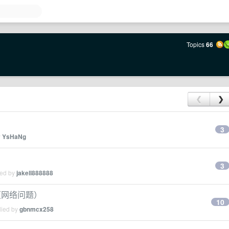
Topics
66
❮
❯
3
y
YsHaNg
3
ied by
jakell888888
（网络问题）
10
lied by
gbnmcx258