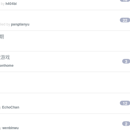
d by
h404bi
22
lied by
pangtianyu
 期
款游戏
3
sethome
？
12
by
EchoChan
2
by
wenbinwu