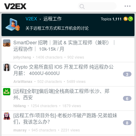
V2EX
远程工作
Topics
1,111
›
关于远程工作方式和工作机会的讨论
SmartDeer 招聘｜测试 & 实施工程师（兼职）｜
远程协作｜ 10k-15k / 月
jollychang
• 1406 characters • 902 views
Crypto 交易所直招 IOS 开发工程师 纯远程办公
月薪： 4000U-6000U
3
AriaWanax
• 502 characters • 5489 views
[远程][全职][偏后端]全栈高级工程师/长沙、郑
州、西安
6
hbliang
• 1254 characters • 1879 views
[远程工作/项目外包]-老板炒币破产跑路-兄弟姐妹
们，我该怎么办？
8
musray
• 945 characters • 2231 views