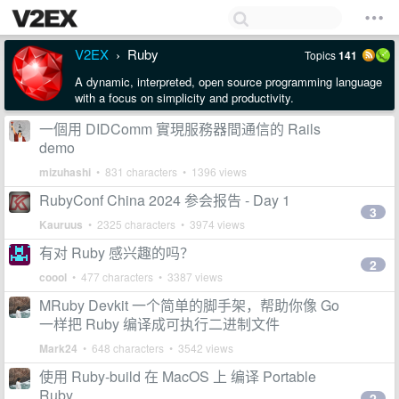
V2EX
Ruby
Topics
141
›
A dynamic, interpreted, open source programming language
with a focus on simplicity and productivity.
一個用 DIDComm 實現服務器間通信的 Rails
demo
mizuhashi
• 831 characters • 1396 views
RubyConf China 2024 参会报告 - Day 1
3
Kauruus
• 2325 characters • 3974 views
有对 Ruby 感兴趣的吗？
2
coool
• 477 characters • 3387 views
MRuby Devkit 一个简单的脚手架，帮助你像 Go
一样把 Ruby 编译成可执行二进制文件
Mark24
• 648 characters • 3542 views
使用 Ruby-build 在 MacOS 上 编译 Portable
Ruby
2