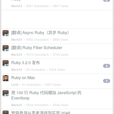
Mark24
• 2951 characters • 3607 views
[翻译] Async Ruby（异步 Ruby）
Mark24
• 9392 characters • 3890 views
[翻译] Ruby Fiber Scheduler
Mark24
• 5570 characters • 3743 views
Ruby 3.2.0 发布
3
Mark24
• 65 characters • 5324 views
Ruby on Mac
7
Livid
• 61 characters • 6497 views
用 100 行 Ruby 代码模拟 JavaScript 的
Eventloop
Mark24
• 5544 characters • 4548 views
管窥蠡测从思考游戏到实现 2048