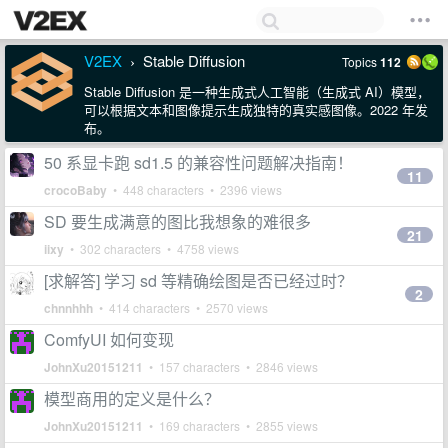
V2EX
Stable Diffusion
Topics
112
›
Stable Diffusion 是一种生成式人工智能（生成式 AI）模型，
可以根据文本和图像提示生成独特的真实感图像。2022 年发
布。
50 系显卡跑 sd1.5 的兼容性问题解决指南！
11
crocoBaby
• 448 characters • 2396 views
SD 要生成满意的图比我想象的难很多
21
iixy
• 302 characters • 4758 views
[求解答] 学习 sd 等精确绘图是否已经过时？
2
chnnhhh
• 414 characters • 2570 views
ComfyUI 如何变现
JohnXu20151211
• 157 characters • 2846 views
模型商用的定义是什么？
JohnXu20151211
• 169 characters • 2855 views