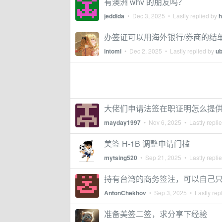
有澳洲 whv 的朋友吗？
jeddida
•
Dec 3, 2025
• Lastly replied by
h
办签证可以用海外银行/券商的结
intomi
•
Dec 2, 2025
• Lastly replied by
ub
大佬们申请法签在职证明怎么提
mayday1997
•
Nov 6, 2025
• Lastly repli
美签 H-1B 调整申请门槛
mytsing520
•
Sep 21, 2025
• Lastly repli
持有台湾的商务签注，可以自己
AntonChekhov
•
Sep 3, 2025
• Lastly rep
准备美签二签，求分享下经验