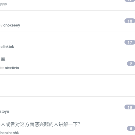
xppp
18
by
chokeeey
17
y
elinktek
功率
2
 by
nicelixin
19
atoyu
来人或者对这方面感兴趣的人讲解一下？
6
shenzhenhk