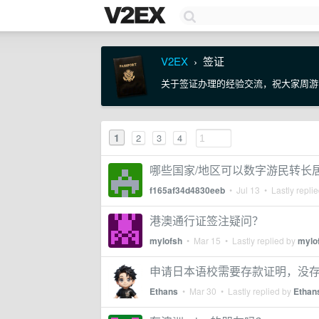
V2EX
签证
›
关于签证办理的经验交流，祝大家周游
1
2
3
4
哪些国家/地区可以数字游民转长
f165af34d4830eeb
•
Jul 13
• Lastly repli
港澳通行证签注疑问？
mylofsh
•
Mar 15
• Lastly replied by
mylo
申请日本语校需要存款证明，没
Ethans
•
Mar 30
• Lastly replied by
Ethan