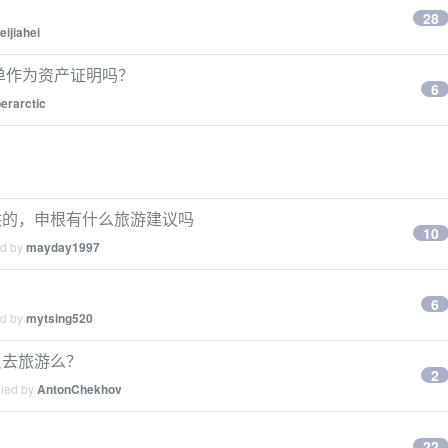
28
eijiahei
单作为资产证明吗？
6
erarctic
供的，申根有什么旅游建议吗
10
ed by
mayday1997
6
ed by
mytsing520
只去旅游么？
2
lied by
AntonChekhov
22