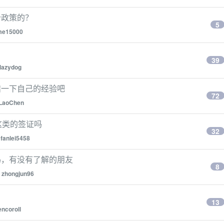
分政策的？
5
me15000
39
lazydog
结一下自己的经验吧
72
LaoChen
这类的签证吗
32
y
fanlei5458
吗，有没有了解的朋友
8
y
zhongjun96
13
encoroll