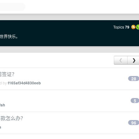
Topics
79
世界快乐。
❮
❯
居签证？
28
ed by
f165af34d4830eeb
5
fsh
存款怎么办？
96
s