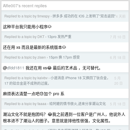
Alfie007's recent replies
Replied to a topic by timespy
拼多多 成功的在 IOS 上发明了"双击返回"
4 天前
›
这种平台我只能用小程序🐶
Replied to a topic by DKT
13pro 发热严重
7 月 10 日
›
还在用 xs 而且是最新的系统版本🐶
Replied to a topic by zisen
15pm 换 17pm 感受
6 月 18 日
›
@
dfdd1811
我还在用 xs😂 最后的艺术品 ，无可替代。
Replied to a topic by kaivbv
小道消息 iPhone 18 又换回了钛合金，
5 月
›
20 日
17 的铝合金是不成熟的过度。
麻烦表达清楚一点吧😓加个 pro 系
Replied to a topic by faaaa
给阿嬷的情书很火,进来分享潮汕文化
5 月 18 日
›
潮汕文化不就是抱团吗？😂我之前遇到一位客户是广州人，他说外人
根本进不了潮汕人的圈子。意思就是排他性很强，文化属性。