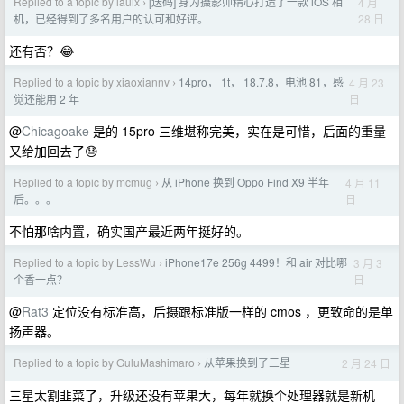
Replied to a topic by lauix
[送码] 身为摄影师精心打造了一款 iOS 相
4 月
›
28 日
机，已经得到了多名用户的认可和好评。
还有否？😂
Replied to a topic by xiaoxiannv
14pro， 1t， 18.7.8，电池 81，感
4 月 23
›
日
觉还能用 2 年
@
Chicagoake
是的 15pro 三维堪称完美，实在是可惜，后面的重量
又给加回去了😓
Replied to a topic by mcmug
从 iPhone 换到 Oppo Find X9 半年
4 月 11
›
日
后。。。
不怕那啥内置，确实国产最近两年挺好的。
Replied to a topic by LessWu
iPhone17e 256g 4499！和 air 对比哪
3 月 3
›
日
个香一点？
@
Rat3
定位没有标准高，后摄跟标准版一样的 cmos ，更致命的是单
扬声器。
Replied to a topic by GuluMashimaro
从苹果换到了三星
2 月 24 日
›
三星太割韭菜了，升级还没有苹果大，每年就换个处理器就是新机