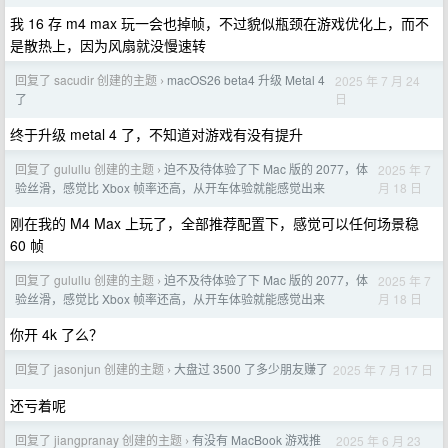
我 16 存 m4 max 玩一会也掉帧，不过貌似瓶颈在游戏优化上，而不
是散热上，因为风扇就没慢速转
回复了 sacudir 创建的主题
macOS26 beta4 升级 Metal 4
2025 年 7 月 24
›
日
了
终于升级 metal 4 了，不知道对游戏有没有提升
回复了 gulullu 创建的主题
迫不及待体验了下 Mac 版的 2077，体
2025 年 7
›
月 18 日
验丝滑，感觉比 Xbox 帧率还高，从开车体验就能感觉出来
刚在我的 M4 Max 上玩了，全部推荐配置下，感觉可以任何场景稳
60 帧
回复了 gulullu 创建的主题
迫不及待体验了下 Mac 版的 2077，体
2025 年 7
›
月 18 日
验丝滑，感觉比 Xbox 帧率还高，从开车体验就能感觉出来
你开 4k 了么？
回复了 jasonjun 创建的主题
大盘过 3500 了多少朋友赚了
2025 年 7 月 17 日
›
还亏着呢
回复了 jiangpranay 创建的主题
有没有 MacBook 游戏推
2025 年 6 月 23
›