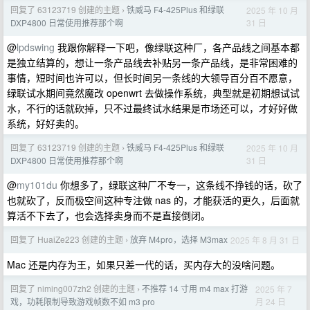
回复了 63123719 创建的主题
铁威马 F4-425Plus 和绿联
2025 年 10 月
›
31 日
DXP4800 日常使用推荐那个啊
@
lpdswing
我跟你解释一下吧，像绿联这种厂，各产品线之间基本都
是独立结算的，想让一条产品线去补贴另一条产品线，是非常困难的
事情，短时间也许可以，但长时间另一条线的大领导百分百不愿意，
绿联试水期间竟然魔改 openwrt 去做操作系统，典型就是初期想试试
水，不行的话就砍掉，只不过最终试水结果是市场还可以，才好好做
系统，好好卖的。
回复了 63123719 创建的主题
铁威马 F4-425Plus 和绿联
2025 年 10 月
›
31 日
DXP4800 日常使用推荐那个啊
@
my101du
你想多了，绿联这种厂不专一，这条线不挣钱的话，砍了
也就砍了，反而极空间这种专注做 nas 的，才能获活的更久，后面就
算活不下去了，也会选择卖身而不是直接倒闭。
回复了 HuaiZe223 创建的主题
放弃 M4pro，选择 M3max
2025 年 8 月 31 日
›
Mac 还是内存为王，如果只差一代的话，买内存大的没啥问题。
回复了 niming007zh2 创建的主题
不推荐 14 寸用 m4 max 打游
2025 年 7
›
月 24 日
戏，功耗限制导致游戏帧数不如 m3 pro