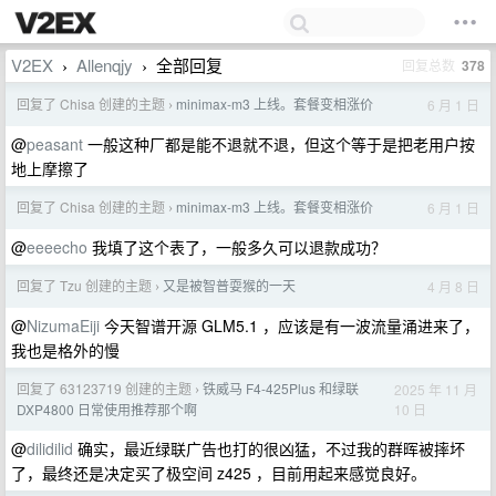
V2EX
Allenqjy
全部回复
回复总数
378
›
›
回复了 Chisa 创建的主题
minimax-m3 上线。套餐变相涨价
6 月 1 日
›
@
peasant
一般这种厂都是能不退就不退，但这个等于是把老用户按
地上摩擦了
回复了 Chisa 创建的主题
minimax-m3 上线。套餐变相涨价
6 月 1 日
›
@
eeeecho
我填了这个表了，一般多久可以退款成功？
回复了 Tzu 创建的主题
又是被智普耍猴的一天
4 月 8 日
›
@
NizumaEiji
今天智谱开源 GLM5.1 ，应该是有一波流量涌进来了，
我也是格外的慢
回复了 63123719 创建的主题
铁威马 F4-425Plus 和绿联
2025 年 11 月
›
10 日
DXP4800 日常使用推荐那个啊
@
dilidilid
确实，最近绿联广告也打的很凶猛，不过我的群晖被摔坏
了，最终还是决定买了极空间 z425 ，目前用起来感觉良好。