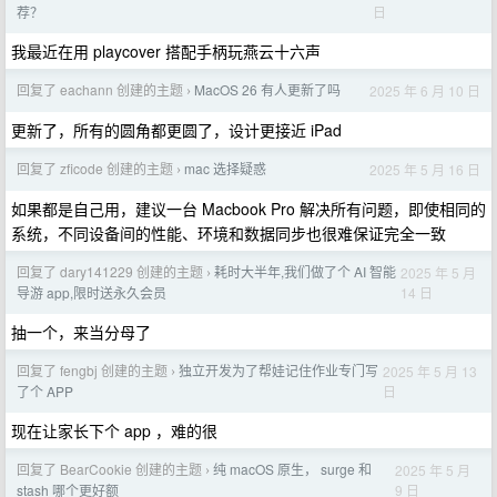
日
荐？
我最近在用 playcover 搭配手柄玩燕云十六声
回复了 eachann 创建的主题
MacOS 26 有人更新了吗
2025 年 6 月 10 日
›
更新了，所有的圆角都更圆了，设计更接近 iPad
回复了 zficode 创建的主题
mac 选择疑惑
2025 年 5 月 16 日
›
如果都是自己用，建议一台 Macbook Pro 解决所有问题，即使相同的
系统，不同设备间的性能、环境和数据同步也很难保证完全一致
回复了 dary141229 创建的主题
耗时大半年,我们做了个 AI 智能
2025 年 5 月
›
14 日
导游 app,限时送永久会员
抽一个，来当分母了
回复了 fengbj 创建的主题
独立开发为了帮娃记住作业专门写
2025 年 5 月 13
›
日
了个 APP
现在让家长下个 app ，难的很
回复了 BearCookie 创建的主题
纯 macOS 原生， surge 和
2025 年 5 月
›
9 日
stash 哪个更好额