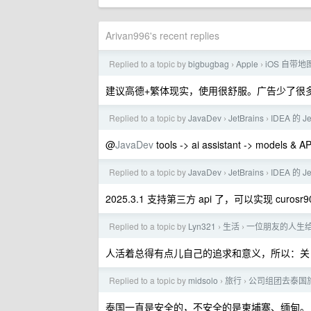
Arivan996's recent replies
Replied to a topic by
bigbugbag
Apple
iOS 自带
›
›
建议高德+繁体现实，使用很舒服。广告少了很
Replied to a topic by
JavaDev
JetBrains
IDEA 的 J
›
›
@
JavaDev
tools -> ai assistant -> model
Replied to a topic by
JavaDev
JetBrains
IDEA 的 J
›
›
2025.3.1 支持第三方 api 了，可以实现 curo
Replied to a topic by
Lyn321
生活
一位朋友的人生
›
›
人活着总得有点儿自己的追求和意义，所以：关 o
Replied to a topic by
midsolo
旅行
公司组团去泰国
›
›
泰国一直是安全的，不安全的是柬埔寨、缅甸。