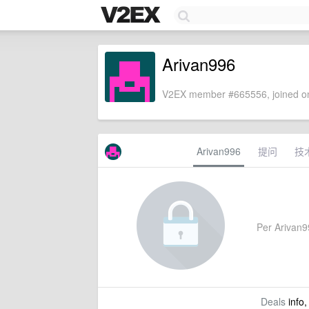
Arivan996
V2EX member #665556, joined on
Arivan996
提问
技
Per Arivan99
Deals
info,