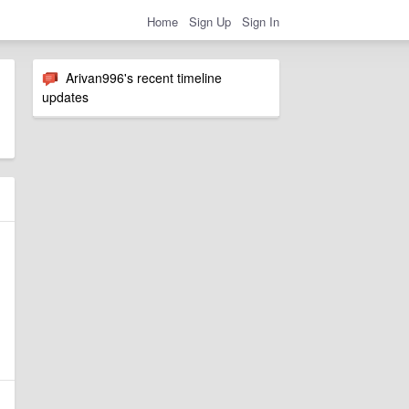
Home
Sign Up
Sign In
Arivan996's recent timeline
updates