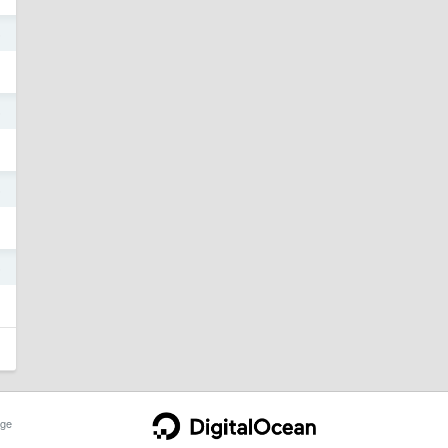
5
5
5
5
ge