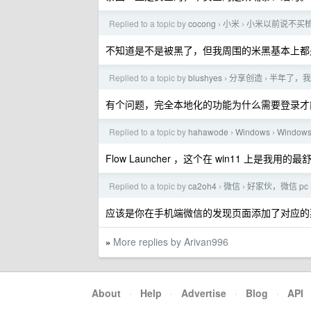
Replied to a topic by
cocong
小米
小米以前说不买
›
›
不知道是不是被黑了，但我周围的米黑基本上都
Replied to a topic by
blushyes
分享创造
半年了，我
›
›
有个问题，完全本地化的功能为什么需要登录才
Replied to a topic by
hahawode
Windows
Window
›
›
Flow Launcher ，这个在 win11 上是我
Replied to a topic by
ca2oh4
微信
好家伙，微信 p
›
›
应该是你在手机端微信的发现页面添加了对应的
More replies by Arivan996
»
About
·
Help
·
Advertise
·
Blog
·
API