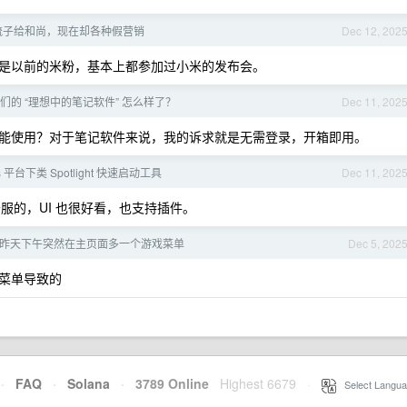
梳子给和尚，现在却各种假营销
Dec 12, 202
是以前的米粉，基本上都参加过小米的发布会。
们的 “理想中的笔记软件” 怎么样了？
Dec 11, 202
能使用？对于笔记软件来说，我的诉求就是无需登录，开箱即用。
s 平台下类 Spotlight 快速启动工具
Dec 11, 202
用的最舒服的，UI 也很好看，也支持插件。
c 昨天下午突然在主页面多一个游戏菜单
Dec 5, 202
菜单导致的
·
FAQ
·
Solana
·
3789 Online
Highest 6679
·
Select Langua