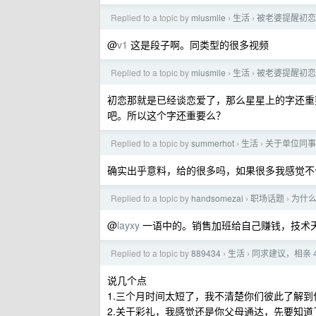
Replied to a topic by
miusmile
生活
被老婆提醒初恋
›
›
@
v1
这是段子啊。同类型的很多视频
Replied to a topic by
miusmile
生活
被老婆提醒初恋
›
›
初恋那就是已经谈恋爱了，那么星星上的字还重
吧。所以这个字还重要么？
Replied to a topic by
summerhot
生活
关于单位同事
›
›
确实出乎意料，给的很多吗，如果很多我感觉不
Replied to a topic by
handsomezai
职场话题
为什
›
›
@
layxy
一语中的。销售加班给自己赚钱，技术
Replied to a topic by
889434
生活
同求建议，相亲 
›
›
说几个点
1.三个月时间太短了，我不清楚你们彼此了解
2.关于彩礼，我感觉还是你父母通达，先要知道了