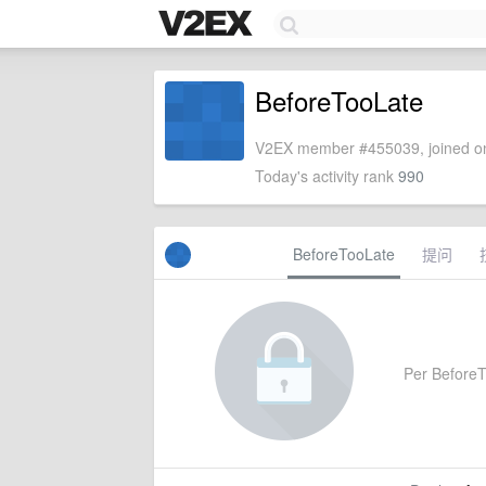
BeforeTooLate
V2EX member #455039, joined on
Today's activity rank
990
BeforeTooLate
提问
Per BeforeTo