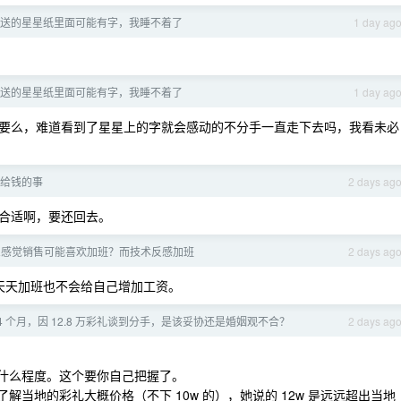
送的星星纸里面可能有字，我睡不着了
1 day ag
送的星星纸里面可能有字，我睡不着了
1 day ag
要么，难道看到了星星上的字就会感动的不分手一直走下去吗，我看未必
给钱的事
2 days ag
合适啊，要还回去。
么感觉销售可能喜欢加班？而技术反感加班
2 days ag
天天加班也不会给自己增加工资。
4 个月，因 12.8 万彩礼谈到分手，是该妥协还是婚姻观不合？
2 days ag
到什么程度。这个要你自己把握了。
解当地的彩礼大概价格（不下 10w 的），她说的 12w 是远远超出当地