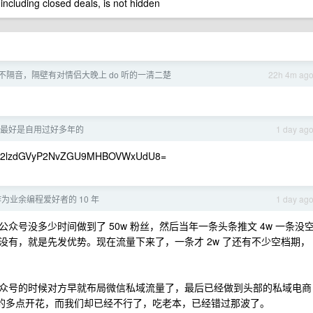
 including closed deals, is not hidden
不隔音，隔壁有对情侣大晚上 do 听的一清二楚
22h 4m ag
最好是自用过好多年的
1 day ag
lZ2lzdGVyP2NvZGU9MHBOVWxUdU8=
为业余编程爱好者的 10 年
1 day ag
号没多少时间做到了 50w 粉丝，然后当年一条头条推文 4w 一条没
有，就是先发优势。现在流量下来了，一条才 2w 了还有不少空档期，
众号的时候对方早就布局微信私域流量了，最后已经做到头部的私域电商
么的多点开花，而我们却已经不行了，吃老本，已经错过那波了。