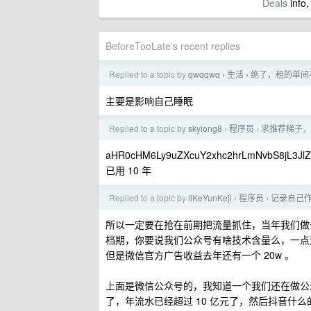
Deals
info,
BeforeTooLate's recent replies
Replied to a topic by
qwqqwq
生活
绝了，租的单间
›
›
主要是影响自己睡眠
Replied to a topic by
skylong8
程序员
求推荐梯子，
›
›
aHR0cHM6Ly9uZXcuY2xhc2hrLmNvbS8jL3J
已用 10 年
Replied to a topic by
liKeYunKeji
程序员
记录自己作
›
›
所以一定要在抢在前期把流量抓住，当年我们做公众
档期，你要说我们公众号有啥技术含量么，一点没
但是微信官方广告收益去年还有一个 20w 。
上面是微信公众号的，我知道一个我们还在做公
了，年流水已经超过 10 亿元了，然后抖音什