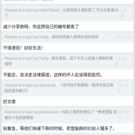
Replied to a topic by 0x097336a2
👏香港高才通批复了,可以办香港 ID
3 天
›
前
了
减少分享欲呀，你这把自己的编号都卖了
Replied to a topic by TieSg
深圳地铁被人推倒在地的后续
7 月 23 日
›
干得漂亮！好好生活！
Replied to a topic by TieSg
首次发帖，说下今天上班被人推倒的事
7 月 22
›
日
情吧
不能忍，坚决走法律渠道，这样的坏人应该得到惩罚。
Replied to a topic by swananan
《当代码不再稀缺：程序员真正稀
7 月 16
›
日
缺的是判断力》
好文章
Replied to a topic by phatesumys
科技上涨的时候买了一推老登股 看
6 月 22
›
日
着别人吃肉真难受
别着急，等他们快速下跌的时候，老登股跌的比别人慢多了。