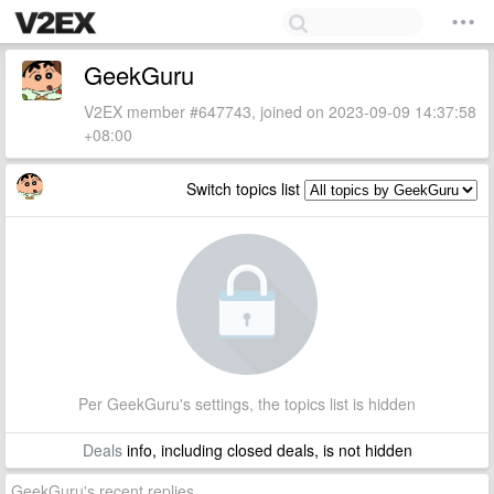
GeekGuru
V2EX member #647743, joined on 2023-09-09 14:37:58
+08:00
Switch topics list
Per GeekGuru's settings, the topics list is hidden
Deals
info, including closed deals, is not hidden
GeekGuru's recent replies