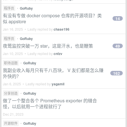
程序员
•
GoRuby
有没有专做 docker compose 仓库的开源项目？类
14
似 appstore
Jan 16, 2025 • Lastly replied by
chase196
程序员
•
GoRuby
夜莺监控突破一万 star，这是汗水，也是鞭策
49
Jan 10, 2025 • Lastly replied by
cnfzv
职场话题
•
GoRuby
我副业收入每月只有千八百块， V 友们都是怎么赚
162
外快的？
Jan 6, 2025 • Lastly replied by
yagamil
分享创造
•
GoRuby
做了一个整合各个 Prometheus exporter 的缝合
怪，以后就用一个进程就行了
Dec 21, 2023
开源软件
•
GoRuby