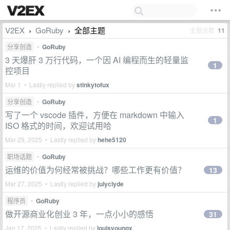
V2EX
GoRuby
全部主题
主题总数
11
›
›
分享创造
•
GoRuby
3 天爆肝 3 万行代码，一个因 AI 编程而生的轻量监
1
控项目
Mar 1 • Lastly replied by
stinkytofux
分享创造
•
GoRuby
写了一个 vscode 插件，方便在 markdown 中输入
1
ISO 格式的时间，欢迎试用哈
Mar 29, 2025 • Lastly replied by
hehe5120
职场话题
•
GoRuby
运维的价值为何经常被挑战？哪些工作更有价值？
13
Mar 27, 2025 • Lastly replied by
julyclyde
程序员
•
GoRuby
做开源商业化创业 3 年，一点小小的感悟
31
Jan 17, 2025 • Lastly replied by
louisyoungx