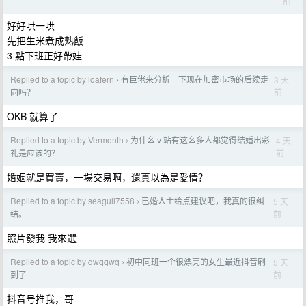
前
好好哄一哄
先把生米煮成熟飯
3 點下班正好帶娃
Replied to a topic by loafern
有巨佬来分析一下现在加密市场的后续走
3 天
›
前
向吗？
OKB 就算了
Replied to a topic by Vermonth
为什么 v 站有这么多人都觉得结婚出彩
4 天
›
前
礼是应该的？
婚姻就是買賣，一場交易啊，還真以為是愛情？
Replied to a topic by seagull7558
已婚人士给点建议吧，我真的很纠
5 天
›
前
结。
照片發我 我來選
Replied to a topic by qwqqwq
初中同班一个很漂亮的女生最近抖音刷
5 天
›
前
到了
抖音号推我，哥