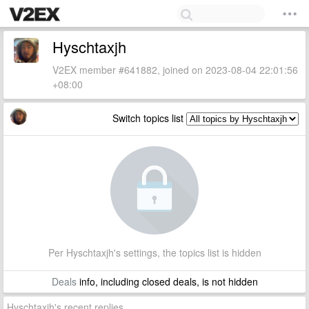
Hyschtaxjh
V2EX member #641882, joined on 2023-08-04 22:01:56
+08:00
Switch topics list
Per Hyschtaxjh's settings, the topics list is hidden
Deals
info, including closed deals, is not hidden
Hyschtaxjh's recent replies