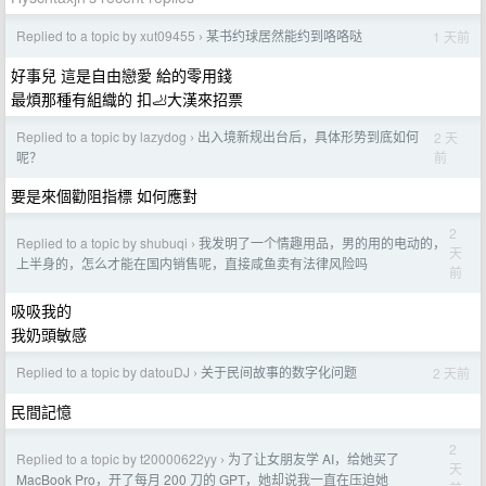
Replied to a topic by xut09455
某书约球居然能约到咯咯哒
1 天前
›
好事兒 這是自由戀愛 給的零用錢
最煩那種有組織的 扣🦶大漢來招票
Replied to a topic by lazydog
出入境新规出台后，具体形势到底如何
2 天
›
前
呢？
要是來個勸阻指標 如何應對
2
Replied to a topic by shubuqi
我发明了一个情趣用品，男的用的电动的，
›
天
上半身的，怎么才能在国内销售呢，直接咸鱼卖有法律风险吗
前
吸吸我的
我奶頭敏感
Replied to a topic by datouDJ
关于民间故事的数字化问题
2 天前
›
民間記憶
2
Replied to a topic by t20000622yy
为了让女朋友学 AI，给她买了
›
天
MacBook Pro，开了每月 200 刀的 GPT，她却说我一直在压迫她