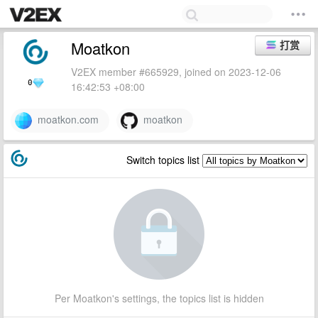
Moatkon
打赏
V2EX member #665929, joined on 2023-12-06
0
16:42:53 +08:00
moatkon.com
moatkon
Switch topics list
Per Moatkon's settings, the topics list is hidden