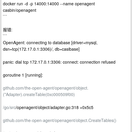
docker run -d -p 14000:14000 --name openagent
casbin/openagent
```
报错:
```
OpenAgent: connecting to database [driver=mysql,
dsn=tcp(172.17.0.1:3306)/, db=casibase]
panic: dial tcp 172.17.0.1:3306: connect: connection refused
goroutine 1 [running]:
github.com/the-open-agent/openagent/object.
(*Adapter).createTable(0xc000509f00)
/go/src
/openagent/object/adapter.go:318 +0x5c5
github.com/the-open-agent/openagent/object.CreateTables()