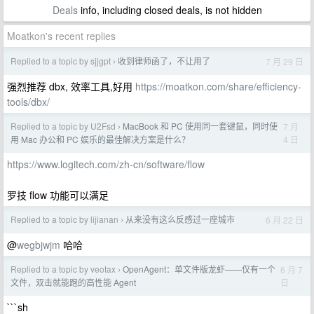
Deals
info, including closed deals, is not hidden
Moatkon's recent replies
Replied to a topic by sjjgpt
收到律师函了，不让用了
7 月 29 日
›
强烈推荐 dbx, 效率工具,好用
https://moatkon.com/share/efficiency-
tools/dbx/
Replied to a topic by U2Fsd
MacBook 和 PC 使用同一套键鼠，同时使
7 月
›
4 日
用 Mac 办公和 PC 娱乐的最佳解决方案是什么？
https://www.logitech.com/zh-cn/software/flow
罗技 flow 功能可以满足
Replied to a topic by lijianan
从来没有这么反感过一座城市
6 月 22 日
›
@
wegbjwjm
哈哈
Replied to a topic by veotax
OpenAgent：单文件版龙虾——仅有一个
6 月 7
›
日
文件，双击就能跑的高性能 Agent
```sh