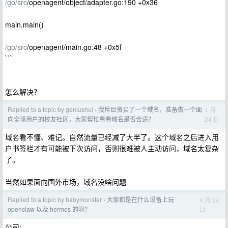
/go/src
/openagent/object/adapter.go:190 +0x36
main.main()
/go/src
/openagent/main.go:48 +0x5f
```
怎么解决？
Replied to a topic by geniushui
我斥巨资买了一个域名，准备做一个面
4 月
›
24 日
向全球用户的校友社区，大家帮忙看看域名是否合适？
域名看不懂、难记。自然流量已经减了大半了。这个域名之后进入用
户书签栏才有可能被下次访问，否则很难被人主动访问，域名太复杂
了。
当然如果面向国外市场，域名没啥问题
Replied to a topic by babymonster
大家都是在什么设备上玩
4 月 24
›
日
openclaw 以及 hermes 的呀？
公司: