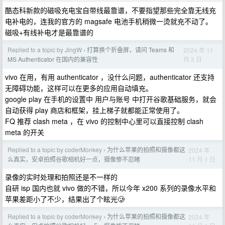
酷态科新款的磁吸充电宝自带线最靠谱，不要指望那些完全靠无线充
电补电的，连我的官方的 magsafe 电池手机稍微一烫就充不动了。
磁吸+有线补电才是最靠谱的
Replied to a topic by JingW
打算换个折叠屏，请问 Teams 和
2024 年 11
›
月 3 日
MS Authenticator 在国内的兼容性
vivo 在用，有用 authenticator ，没什么问题，authenticator 还支持
无障碍功能，这样可以在更多的应用自动填充。
google play 在手机的设置中 用户与账号 中打开谷歌基础服务，就会
自动获得 play 商店和框架，挂上梯子就都能正常使用了。
FQ 推荐 clash meta ，在 vivo 的控制中心里可以直接控制 clash
meta 的开关
Replied to a topic by coderMonkey
为什么苹果的拍照和摄像都这
2024 年
›
11 月 1 日
么真实，安卓拍照谷歌相机好一点，摄像惨不忍睹
录像的实时处理和拍照还是不一样的
自研 isp 国内也就 vivo 做的不错，所以今年 x200 系列的录像水平和
苹果差距小了不少，结果出了个眩光🥲
Replied to a topic by coderMonkey
为什么苹果的拍照和摄像都这
2024 年
›