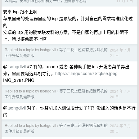
11 月 1 日
么真实，安卓拍照谷歌相机好一点，摄像惨不忍睹
安卓 isp 跟不上啊
苹果自研的处理器里面的 isp 是顶级的，针对自己的需求精准优化过
的
安卓的 isp 用的骁龙联发科的方案，不是自家的再加上用的料跟不
上，所以摄像跟不上啊
Replied to a topic by tsohgdivil
等了三晚上还没有把我耳机的
2024 年 7 月
›
21 日
固件升级到最新版
@
tsohgdivil
#7 有的，xcode 或者 各种助手把 ios 开发者菜单弄出
来，里面要勾选耳机才行，
https://i.imgur.com/zSfqkse.jpeg
IMG_3781.PNG
Replied to a topic by tsohgdivil
等了三晚上还没有把我耳机的
2024 年 7 月
›
20 日
固件升级到最新版
@
tsohgdivil
对了，你耳机加入测试版计划了吗？没加入的话也是不行
的
Replied to a topic by tsohgdivil
等了三晚上还没有把我耳机的
2024 年 7 月
›
20 日
固件升级到最新版