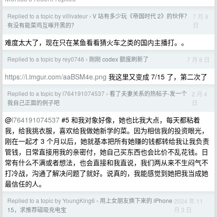
Replied to a topic by villivateur
V 站有多少玩《帝国时代 2》的伙伴？
7 月 9
›
日
有没有能菜鸡互啄开黑的？
难度太大了，现在只在某鱼看看猜火车之类的国内主播打。。
Replied to a topic by rey0746
刚刚 codex 额度刷新了
7 月 8 日
›
https://i.imgur.com/aaBSM4e.png
我这里又变成 7/15 了，第二次了
Replied to a topic by l764191074537
看了夫妻关系的热帖子-发一个
2 月 4
›
日
我自己正面的例子吧
@
l764191074537
#5 和我对象好像，她也比我大点，每天都粘着
我，给我挑衣服，喜欢给我做她新学的菜。因为相信我的投资眼光，
刚在一起才 3 个月以后，她就基本把所有她赚的钱都转给我让我负责
管钱，日常直接用我的亲密付，她自己买东西也会比价不乱花钱。日
常有什么不满或者想法，也会直接和我直说，我们两从来不生闷气不
打冷战，沟通了解决问题了就好。说真的，我能感觉到她把我当成她
最信任的人。
Replied to a topic by YoungKing6
用上女朋友换下来的 iPhone
2024 年 11
›
月 3 日
15，求推荐磁吸充电宝