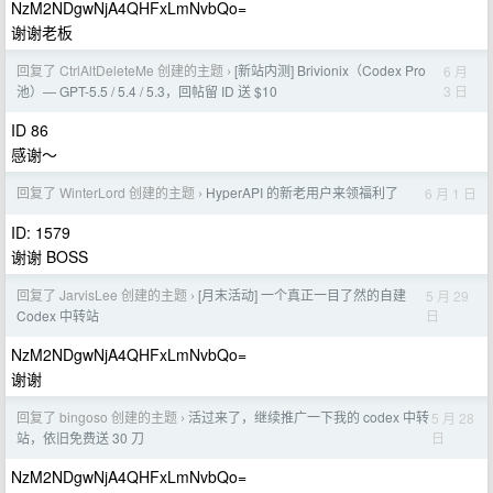
NzM2NDgwNjA4QHFxLmNvbQo=
谢谢老板
回复了 CtrlAltDeleteMe 创建的主题
[新站内测] Brivionix（Codex Pro
6 月
›
3 日
池）— GPT-5.5 / 5.4 / 5.3，回帖留 ID 送 $10
ID 86
感谢～
回复了 WinterLord 创建的主题
HyperAPI 的新老用户来领福利了
6 月 1 日
›
ID: 1579
谢谢 BOSS
回复了 JarvisLee 创建的主题
[月末活动] 一个真正一目了然的自建
5 月 29
›
日
Codex 中转站
NzM2NDgwNjA4QHFxLmNvbQo=
谢谢
回复了 bingoso 创建的主题
活过来了，继续推广一下我的 codex 中转
5 月 28
›
日
站，依旧免费送 30 刀
NzM2NDgwNjA4QHFxLmNvbQo=