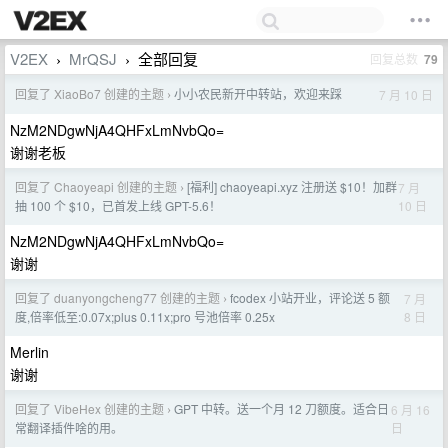
V2EX
MrQSJ
全部回复
回复总数
79
›
›
回复了 XiaoBo7 创建的主题
小小农民新开中转站，欢迎来踩
7 月 10 日
›
NzM2NDgwNjA4QHFxLmNvbQo=
谢谢老板
回复了 Chaoyeapi 创建的主题
[福利] chaoyeapi.xyz 注册送 $10！加群
7 月
›
10 日
抽 100 个 $10，已首发上线 GPT-5.6！
NzM2NDgwNjA4QHFxLmNvbQo=
谢谢
回复了 duanyongcheng77 创建的主题
fcodex 小站开业，评论送 5 额
7 月
›
8 日
度,倍率低至:0.07x;plus 0.11x;pro 号池倍率 0.25x
Merlin
谢谢
回复了 VibeHex 创建的主题
GPT 中转。送一个月 12 刀额度。适合日
6 月 16
›
日
常翻译插件啥的用。