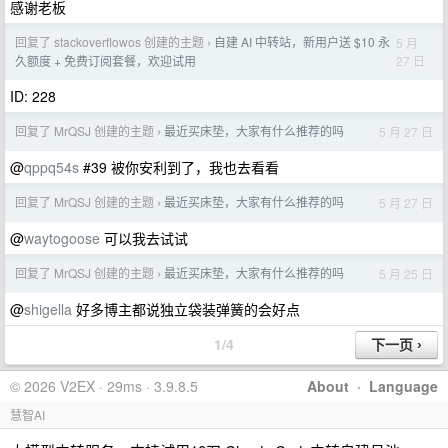
感谢老板
回复了 stackoverflowos 创建的主题
自建 AI 中转站，新用户送 $10 永
5 月
›
27 日
久额度 + 免费订阅套餐，欢迎试用
ID: 228
回复了 MrQSJ 创建的主题
最近买床垫，大家有什么推荐的吗
5 月 27 日
›
@
qppq54s
#39 被你安利到了，我也去看看
回复了 MrQSJ 创建的主题
最近买床垫，大家有什么推荐的吗
5 月 27 日
›
@
waytogoose
可以我去试试
回复了 MrQSJ 创建的主题
最近买床垫，大家有什么推荐的吗
5 月 25 日
›
@
shigella
好多博主都说独立袋装弹簧的会好点
1/4
© 2026 V2EX · 29ms · 3.9.8.5
About
·
Language
慧智AI