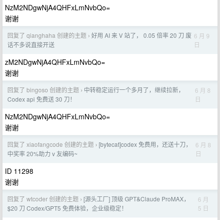
NzM2NDgwNjA4QHFxLmNvbQo=
谢谢
回复了 qianghaha 创建的主题
好用 AI 来 V 站了， 0.05 倍率 20 刀 废
6 月 9
›
日
话不多说直接开送
zM2NDgwNjA4QHFxLmNvbQo=
谢谢
回复了 bingoso 创建的主题
中转稳定运行一个多月了，继续拉新，
6 月 8
›
日
Codex api 免费送 30 刀！
NzM2NDgwNjA4QHFxLmNvbQo=
谢谢
回复了 xiaofangcode 创建的主题
[bytecat]codex 免费用，还送十刀，
6 月 8
›
日
中奖率 20%助力 v 友编码~
ID 11298
谢谢
回复了 wtcoder 创建的主题
[源头工厂] 顶级 GPT&Claude ProMAX，
6 月
›
5 日
$20 刀 Codex/GPT5 免费体验，企业级稳定！