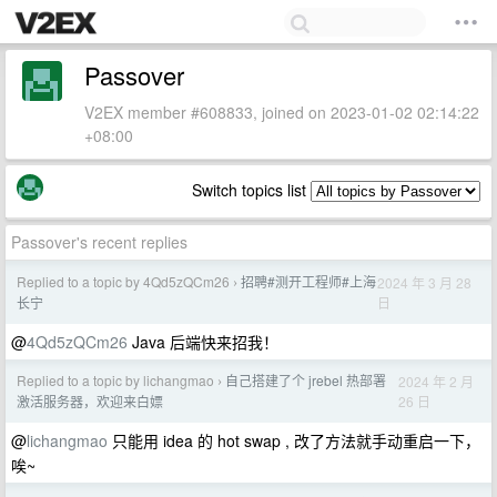
Passover
V2EX member #608833, joined on 2023-01-02 02:14:22
+08:00
Switch topics list
Passover's recent replies
Replied to a topic by 4Qd5zQCm26
招聘#测开工程师#上海
2024 年 3 月 28
›
日
长宁
@
4Qd5zQCm26
Java 后端快来招我！
Replied to a topic by lichangmao
自己搭建了个 jrebel 热部署
2024 年 2 月
›
26 日
激活服务器，欢迎来白嫖
@
lichangmao
只能用 idea 的 hot swap , 改了方法就手动重启一下，
唉~