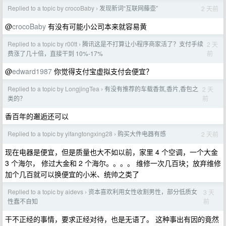
Replied to a topic by crocoBaby
发现新词“互联网藤壶”
2 天前
›
@
crocoBaby
有没有可能小公司本来就容易黄
Replied to a topic by r00tt
腾讯这是不打算让小程序商家活了？支付手续
2 天
›
前
费涨了几十倍，直接干到 10%-17%
@
edward1987
你觉得支付宝虚拟支付会便宜？
Replied to a topic by LongjingTea
有没有推荐的车载香氛,香片,香包之
2 天
›
前
类的？
香百年的邂逅还可以
Replied to a topic by yifangtongxing28
购买大件电器有感
2 天前
›
现在电器是便宜，但是质量也大不如以前，家里 4 个空调，一个大金
3 个海尔， 修过大金和 2 个海尔。。。。 维修一次几百块；放弃维修
加个几百就可以换便宜的小米、统帅之类了
Replied to a topic by aidevs
资本喜欢利用女性收割男性，部分低质女
3 天
›
前
性蠢不自知
干不正经的事情，要求正经对待，也是无语了。 这种事出有因的竟然