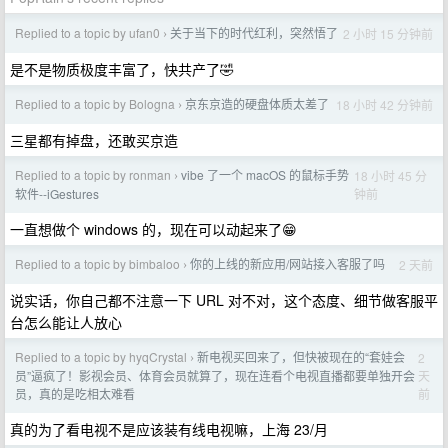
Replied to a topic by ufan0
关于当下的时代红利，突然悟了
2 小时 15 分钟前
›
是不是物质极度丰富了，快共产了🤣
Replied to a topic by Bologna
京东京造的硬盘体质太差了
18 小时 42 分钟前
›
三星都有掉盘，还敢买京造
Replied to a topic by ronman
vibe 了一个 macOS 的鼠标手势
18 小时 45 分
›
钟前
软件--iGestures
一直想做个 windows 的，现在可以动起来了😁
Replied to a topic by bimbaloo
你的上线的新应用/网站接入客服了吗
2 天前
›
说实话，你自己都不注意一下 URL 对不对，这个态度、细节做客服平
台怎么能让人放心
Replied to a topic by hyqCrystal
新电视买回来了，但快被现在的“套娃会
2
›
天
员”逼疯了！影视会员、体育会员就算了，现在连看个电视直播都要单独开会
前
员，真的是吃相太难看
真的为了看电视不是应该装有线电视嘛，上海 23/月