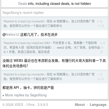
Deals
info, including closed deals, is not hidden
SageXiong's recent replies
Replied to a topic by muxiaofei
现在 AI 短剧爆火，加上抖音的推广奖
5 月
›
15 日
励，我觉得可以作为一个副业进行了解和参与
@
firefox12
这都几月了，技术在进步
Replied to a topic by lvlajzhao1983
不好意思 V 友，我再撒一下我的简
3 月
›
19
历，希望有人捞（投简历投的手抽筋）： web3 全栈，大厂背景，全栈作品
日
0-1 手撸，英语口语丝滑，接近母语
没做过 WEB3 最近也在考虑职业发展，有懂行的大哥大姐科普一下具
体的业务场景吗？
Replied to a topic by muxiaofei
现在 AI 短剧爆火，加上抖音的推广奖
1 月
›
14 日
励，我觉得可以作为一个副业进行了解和参与
都是用 API ，抽卡，拼的就是产能
More replies by SageXiong
»
© 2026 V2EX · 13ms · 3.9.8.5
About
·
Language