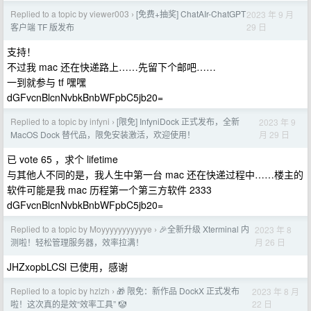
Replied to a topic by viewer003
[免费+抽奖] ChatAIr-ChatGPT
2023 年 9 月
›
29 日
客户端 TF 版发布
支持！
不过我 mac 还在快递路上……先留下个邮吧……
一到就参与 tf 嘿嘿
dGFvcnBlcnNvbkBnbWFpbC5jb20=
Replied to a topic by infyni
[限免] InfyniDock 正式发布，全新
2023 年 9
›
月 29 日
MacOS Dock 替代品，限免安装激活，欢迎使用！
已 vote 65 ，求个 lifetime
与其他人不同的是，我人生中第一台 mac 还在快递过程中……楼主的
软件可能是我 mac 历程第一个第三方软件 2333
dGFvcnBlcnNvbkBnbWFpbC5jb20=
Replied to a topic by Moyyyyyyyyyyye
🎉全新升级 Xterminal 内
2023 年 8
›
月 26 日
测啦！轻松管理服务器，效率拉满！
JHZxopbLCSl 已使用，感谢
Replied to a topic by hzlzh
🎁 限免：新作品 DockX 正式发布
2023 年 8 月
›
22 日
啦！这次真的是效“效率工具” 🤡