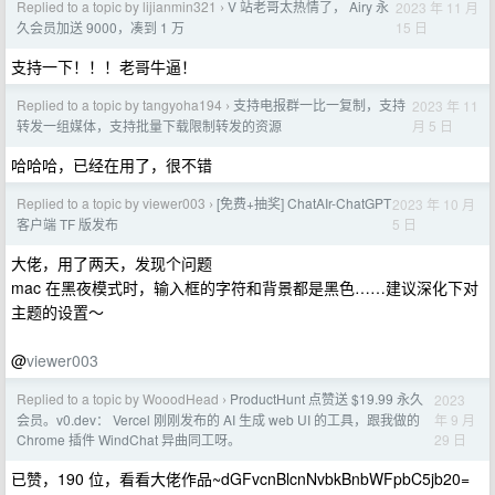
Replied to a topic by lijianmin321
V 站老哥太热情了， Airy 永
2023 年 11 月
›
15 日
久会员加送 9000，凑到 1 万
支持一下！！！老哥牛逼！
Replied to a topic by tangyoha194
支持电报群一比一复制，支持
2023 年 11
›
月 5 日
转发一组媒体，支持批量下载限制转发的资源
哈哈哈，已经在用了，很不错
Replied to a topic by viewer003
[免费+抽奖] ChatAIr-ChatGPT
2023 年 10 月
›
5 日
客户端 TF 版发布
大佬，用了两天，发现个问题
mac 在黑夜模式时，输入框的字符和背景都是黑色……建议深化下对
主题的设置～
@
viewer003
Replied to a topic by WooodHead
ProductHunt 点赞送 $19.99 永久
2023
›
年 9 月
会员。v0.dev： Vercel 刚刚发布的 AI 生成 web UI 的工具，跟我做的
29 日
Chrome 插件 WindChat 异曲同工呀。
已赞，190 位，看看大佬作品~dGFvcnBlcnNvbkBnbWFpbC5jb20=