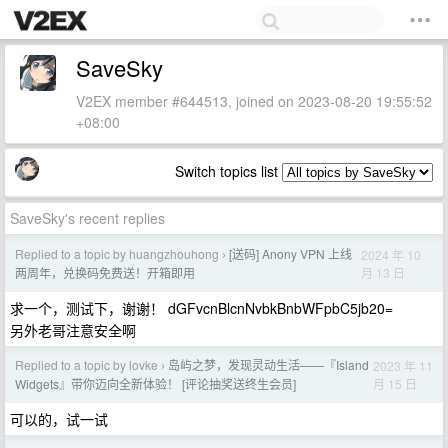
SaveSky
V2EX member #644513, joined on 2023-08-20 19:55:52
+08:00
Switch topics list
SaveSky's recent replies
Replied to a topic by huangzhouhong
[送码] Anony VPN 上线
2024 年 10
›
月 13 日
两周年，兑换码免费送！开箱即用
求一个，测试下，谢谢！ dGFvcnBlcnNvbkBnbWFpbC5jb20=
另外老哥注意安全啊
Replied to a topic by lovke
岛屿之梦，发现灵动生活——『Island
2023 年 11
›
月 15 日
Widgets』带你迈向全新体验！ [评论抽奖送终生会员]
可以的，试一试