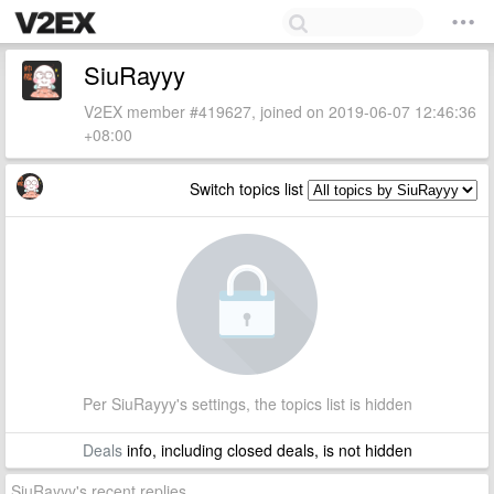
SiuRayyy
V2EX member #419627, joined on 2019-06-07 12:46:36
+08:00
Switch topics list
Per SiuRayyy's settings, the topics list is hidden
Deals
info, including closed deals, is not hidden
SiuRayyy's recent replies