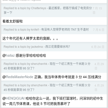
Replied to a topic by Chatterleys
最近搬家，把客厅搞成了电竞房分
7 月 15
›
日
享一下
看着太舒服啦
Replied to a topic by knifelf
有没有人觉得罗老师的 TNT 生不逢时
7 月 6 日
›
这个年代还有人捧罗太君的臭脚。。。
Replied to a topic by jacketma
西兰花需要焯水吗？
6 月 24 日
›
@
hailaz
感谢分享哈哈哈哈哈
Replied to a topic by shenzhenhk
现在一个初三男生一千米跑 3 分
4 月 29
›
日
45 秒就能拿到 95 分了？
@
RedisMasterNode
正确，我当年体育中考就是 3 分 44 压线满分
Replied to a topic by shenzhenhk
现在一个初三男生一千米跑 3 分
4 月 29
›
日
45 秒就能拿到 95 分了？
@
HENQIGUAI
哈哈你这么一说，我下班打篮球时，问深圳的初中生
说一周几节体育课，他说 5 节可把我羡慕坏了