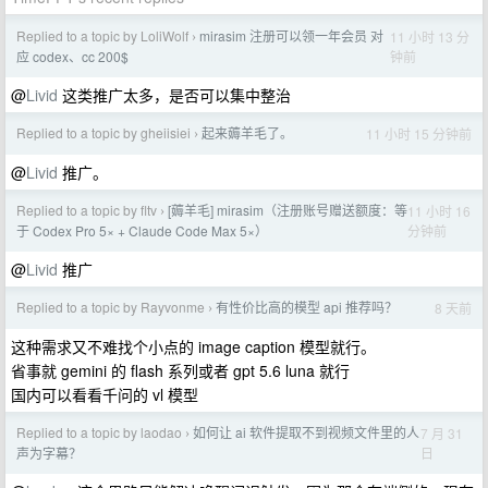
Replied to a topic by LoliWolf
mirasim 注册可以领一年会员 对
11 小时 13 分
›
钟前
应 codex、cc 200$
@
Livid
这类推广太多，是否可以集中整治
Replied to a topic by gheiisiei
起来薅羊毛了。
11 小时 15 分钟前
›
@
Livid
推广。
Replied to a topic by fltv
[薅羊毛] mirasim（注册账号赠送额度：等
11 小时 16
›
分钟前
于 Codex Pro 5× + Claude Code Max 5×）
@
Livid
推广
Replied to a topic by Rayvonme
有性价比高的模型 api 推荐吗？
8 天前
›
这种需求又不难找个小点的 image caption 模型就行。
省事就 gemini 的 flash 系列或者 gpt 5.6 luna 就行
国内可以看看千问的 vl 模型
Replied to a topic by laodao
如何让 ai 软件提取不到视频文件里的人
7 月 31
›
日
声为字幕？