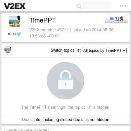
TimePPT
打赏
V2EX member #62211, joined on 2014-05-08
0.19
19:56:28 +08:00
Switch topics list
Per TimePPT's settings, the topics list is hidden
Deals
info, including closed deals, is not hidden
TimePPT's recent replies