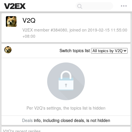
V2Q
V2EX member #384080, joined on 2019-02-15 11:55:00
+08:00
Switch topics list
Per V2Q's settings, the topics list is hidden
Deals
info, including closed deals, is not hidden
V2Q's recent replies