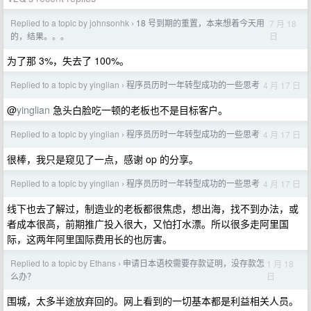
Replied to a topic by johnsonhk
18 号到期的重置，本来想着今天用
7 月 18
›
日
的，结果。。。
为了那 3%，失去了 100%。
Replied to a topic by yinglian
程序员历时一年转型成功的一些思考
4 月 17 日
›
@
yinglian
急头白脸吃一顿的老板也不是目标客户。
Replied to a topic by yinglian
程序员历时一年转型成功的一些思考
4 月 17 日
›
很棒，我只是窥见了一点，感谢 op 的分享。
Replied to a topic by yinglian
程序员历时一年转型成功的一些思考
4 月 17 日
›
线下也去了解过，制造业的老板都很焦虑，想出海，找不到办法，或
者成本很高，前期推广投入很大，又怕打水漂。所以很多走阿里国
际，这两年阿里国际费用长的也厉害。
Replied to a topic by Ethans
申请日本语校需要存款证明，没存款怎
1 月 18
›
日
么办？
围城，太多半途放弃回的。网上看到的一切基本都是利益相关人员。