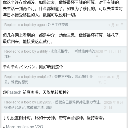
你这个连存款都没。如果过去，做好最坏亏钱的打算。对于有钱的，
去生活一到两个月，什么都知道了。如果为了移民的，可以去看看每
年日本接受移民的人，数据可以说明一切。
Replied to a topic by ugpu
赴日工作交流
1 月 13 日
›
但凡在网上看到的，都是中介，劝你三思。做好最坏打算，钱花了，
最后回来。能接受这点就行。
Replied to a topic by wshhfy
求音乐推荐，一听就能共鸣的
2025 年 11 月 14
›
日
那种
チキチキバンバン，刚好听到这个
Replied to a topic by eratpfus7
颈椎不舒服，恶心想吐 头
2025 年 10 月
›
15 日
晕，难受的想死
@
Pastech
前庭炎吗，天旋地转那种？
Replied to a topic by Lucy2025
感觉自己很难保持注意力专注,
2025 年 9 月
›
21 日
很难延迟满足, 求破解之法, 谢谢
手机设置倒计时，比如十分钟，带有声音那种，坚持看看。
More replies by V2Q
»