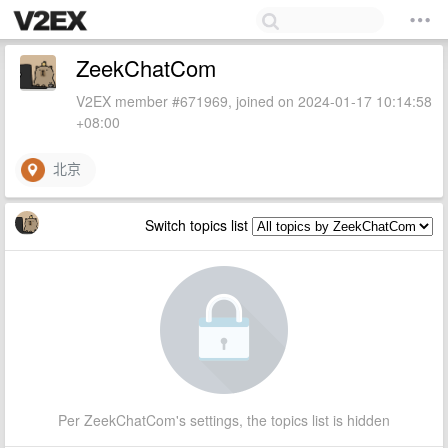
ZeekChatCom
V2EX member #671969, joined on 2024-01-17 10:14:58
+08:00
北京
Switch topics list
Per ZeekChatCom's settings, the topics list is hidden