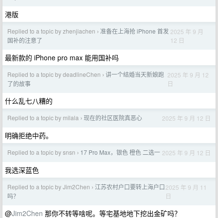
港版
Replied to a topic by zhenjiachen
准备在上海抢 iPhone 首发
2025 年 9 月
›
12 日
国补的注意了
最新款的 iPhone pro max 能用国补吗
Replied to a topic by deadlineChen
讲一个结婚当天新娘跑
2025 年 9 月 12
›
日
了的故事
什么乱七八糟的
Replied to a topic by milala
现在的社区医院真恶心
2025 年 9 月 12 日
›
明确拒绝中药。
Replied to a topic by snsn
17 Pro Max，银色 橙色 二选一
2025 年 9 月 12 日
›
我选深蓝色
Replied to a topic by Jim2Chen
江苏农村户口要转上海户口
2025 年 9 月 11
›
日
吗？
@
Jim2Chen
那你不转等啥呢。等宅基地地下挖出金矿吗？