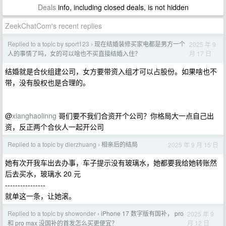
Deals
info, including closed deals, is not hidden
ZeekChatCom's recent replies
Replied to a topic by sport123
现在结婚装修买家电都是男方一个
2025 年 9
›
月 17 日
人的事情了吗，女的可以啥也不买直接结婚入住？
结婚就是合伙组建公司，女方要带资入组才可以占股份。如果啥也不
带，没有股权也是合理的。
@
xianghaolinng
哥们要不我们合资开个公司？你格局大一点自己出
资，反正两个合伙人一起开公司
Replied to a topic by dierzhuang
相亲后的结局
2025 年 9 月 15 日
›
她有次开我车出去办事，车子提示没有玻璃水，她都要我给她转账然
后去买水，玻璃水 20 元
----------------
就单这一条，让她滚。
Replied to a topic by showonder
iPhone 17 数字版有国补， pro
2025 年 9
›
月 12 日
和 pro max 没国补的首发怎么买更便宜？