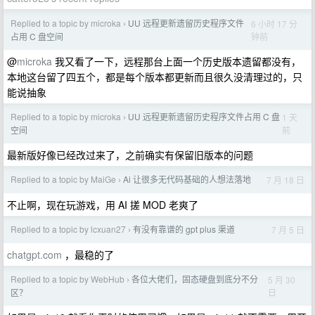
Replied to a topic by microka
UU 远程更新遗留历史程序文件
6 小时 17 分
›
钟前
占用 C 盘空间
@
microka
我又看了一下，远程那台上面一个历史版本遗留都没有，
本地这台留了四五个，都是每个版本都更新而且很久没清理过的，只
能说抽象
Replied to a topic by microka
UU 远程更新遗留历史程序文件占用 C 盘
1 天
›
前
空间
最新版好像已经改过来了，之前确实有保留旧版本的问题
Replied to a topic by MaiGe
Ai 让很多无代码基础的人想法落地
7 月 18 日
›
不止啊，现在玩游戏，用 AI 搓 MOD 老爽了
Replied to a topic by lcxuan27
有没有靠谱的 gpt plus 渠道
7 月 5 日
›
chatgpt.com
，最稳的了
Replied to a topic by WebHub
各位大佬们，固态硬盘到底分不分
5 月 30
›
日
区？