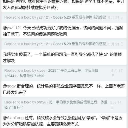
如果是 win10 就看你平时的使用习惯，如果是 win11 就不需要，用开
发人员驱动器挂载虚拟分区就行
Replied to a topic by ysz1121
Codex 5.20 重置后有种惊艳的感觉
5 月 21 日
›
@
ysz1121
今天已经成功治好了我的低血压，该问的问题不问，撸起
袖子就干，不该问的傻逼问题嗷嗷问
Replied to a topic by ysz1121
Codex 5.20 重置后有种惊艳的感觉
5 月 21 日
›
我感觉变傻逼了，一个简单的问题我一直引导它都花了快 5h 的限额
才解决
Replied to a topic by xlLee
2025 年平均工资出炉，非私单位
5 月 17
›
日
129441，私营单位 71590
@
qeqv
挺合理的，统计局的非私企业跟字面意思不一样，上面有老哥
已经发出来了
Replied to a topic by brittyu
把一半的碳水比例换成慢碳之后，体重
5 月 14
›
日
掉了 15 斤了
@
AlanTeng
还有，精致碳水会导致犯困是因为“晕碳”，“晕碳”不是因
为对分解脂肪更加抗拒，主要跟胰岛素有关