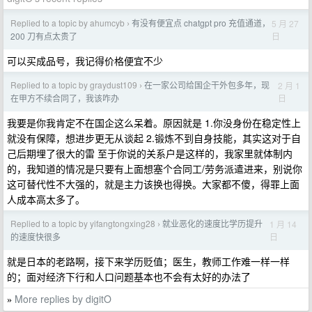
Replied to a topic by ahumcyb
有没有便宜点 chatgpt pro 充值通道，
5 月 27
›
日
200 刀有点太贵了
可以买成品号，我记得价格便宜不少
Replied to a topic by graydust109
在一家公司给国企干外包多年，现
2 月 1
›
日
在甲方不续合同了，我该咋办
我要是你我肯定不在国企这么呆着。原因就是 1.你没身份在稳定性上
就没有保障，想进步更无从谈起 2.锻炼不到自身技能，其实这对于自
己后期埋了很大的雷 至于你说的关系户是这样的，我家里就体制内
的，我知道的情况是只要有上面想塞个合同工/劳务派遣进来，别说你
这可替代性不大强的，就是主力该换也得换。大家都不傻，得罪上面
人成本高太多了。
Replied to a topic by yifangtongxing28
就业恶化的速度比学历提升
1 月 14
›
日
的速度快很多
就是日本的老路啊，接下来学历贬值；医生，教师工作难一样一样
的；面对经济下行和人口问题基本也不会有太好的办法了
More replies by digitO
»