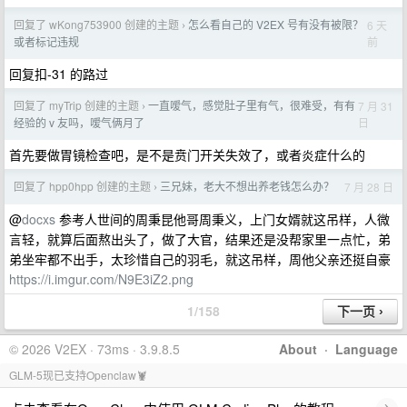
回复了 wKong753900 创建的主题
怎么看自己的 V2EX 号有没有被限？
6 天
›
前
或者标记违规
回复扣-31 的路过
回复了 myTrip 创建的主题
一直嗳气，感觉肚子里有气，很难受，有有
7 月 31
›
日
经验的 v 友吗，嗳气俩月了
首先要做胃镜检查吧，是不是贲门开关失效了，或者炎症什么的
回复了 hpp0hpp 创建的主题
三兄妹，老大不想出养老钱怎么办？
7 月 28 日
›
@
docxs
参考人世间的周秉昆他哥周秉义，上门女婿就这吊样，人微
言轻，就算后面熬出头了，做了大官，结果还是没帮家里一点忙，弟
弟坐牢都不出手，太珍惜自己的羽毛，就这吊样，周他父亲还挺自豪
https://i.imgur.com/N9E3iZ2.png
1/158
© 2026 V2EX · 73ms · 3.9.8.5
About
·
Language
GLM-5现已支持Openclaw🦞
›