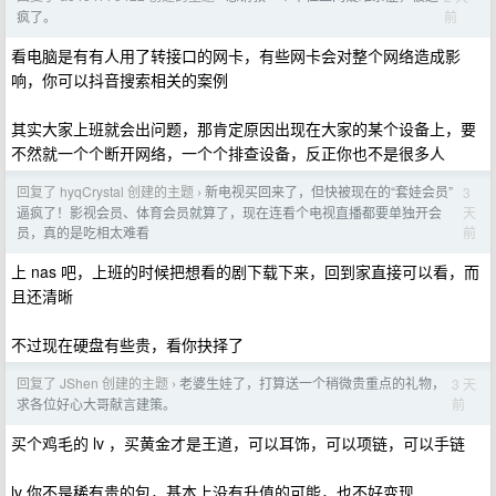
前
疯了。
看电脑是有有人用了转接口的网卡，有些网卡会对整个网络造成影
响，你可以抖音搜索相关的案例
其实大家上班就会出问题，那肯定原因出现在大家的某个设备上，要
不然就一个个断开网络，一个个排查设备，反正你也不是很多人
回复了 hyqCrystal 创建的主题
新电视买回来了，但快被现在的“套娃会员”
3
›
天
逼疯了！影视会员、体育会员就算了，现在连看个电视直播都要单独开会
前
员，真的是吃相太难看
上 nas 吧，上班的时候把想看的剧下载下来，回到家直接可以看，而
且还清晰
不过现在硬盘有些贵，看你抉择了
回复了 JShen 创建的主题
老婆生娃了，打算送一个稍微贵重点的礼物，
3 天
›
前
求各位好心大哥献言建策。
买个鸡毛的 lv ，买黄金才是王道，可以耳饰，可以项链，可以手链
lv 你不是稀有贵的包，基本上没有升值的可能，也不好变现