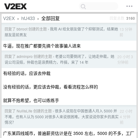
V2EX
hfJ433
全部回复
回复总数
3160
›
›
回复了 bbroot 创建的主题
我用 AI 给女朋友做了个抑郁测试，结果她
13 分钟
›
前
朋友是前男友
牛逼，现在推广都要先搞个故事骗人进来
回复了 adminpro 创建的主题
老婆公司要倒闭了，让她走仲裁，她
20 小时 3
›
分钟前
说公司没赔，仲裁也是浪费精力，咋搞，呆了 14 年
有经验的话，应该去仲裁
没有经验的话，更应该去仲裁，看看流程怎么样的
就算不抱希望，也可以练练手
回复了 NullIsLife 创建的主题
很多人说现在中国普通人月入 5000 并
22 小时
›
4 分钟
不难，也有人认为 5000 对很多人来说很困难。大家说说你家乡的真实
前
情况？
广东某四线城市，普遍薪资估计是在 3500 左右，5000 的不多，工厂