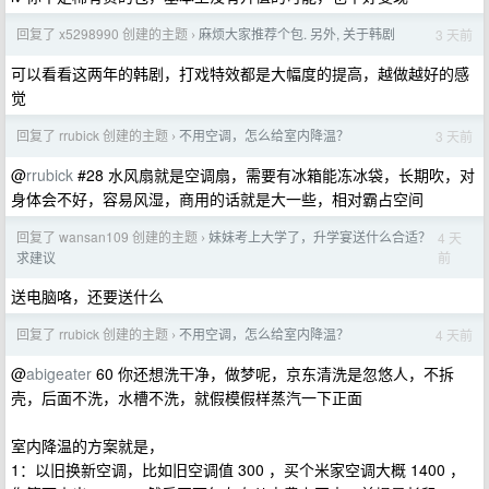
回复了 x5298990 创建的主题
麻烦大家推荐个包. 另外, 关于韩剧
3 天前
›
可以看看这两年的韩剧，打戏特效都是大幅度的提高，越做越好的感
觉
回复了 rrubick 创建的主题
不用空调，怎么给室内降温？
3 天前
›
@
rrubick
#28 水风扇就是空调扇，需要有冰箱能冻冰袋，长期吹，对
身体会不好，容易风湿，商用的话就是大一些，相对霸占空间
回复了 wansan109 创建的主题
妹妹考上大学了，升学宴送什么合适？
4 天
›
前
求建议
送电脑咯，还要送什么
回复了 rrubick 创建的主题
不用空调，怎么给室内降温？
4 天前
›
@
abigeater
60 你还想洗干净，做梦呢，京东清洗是忽悠人，不拆
壳，后面不洗，水槽不洗，就假模假样蒸汽一下正面
室内降温的方案就是，
1：以旧换新空调，比如旧空调值 300 ，买个米家空调大概 1400 ，