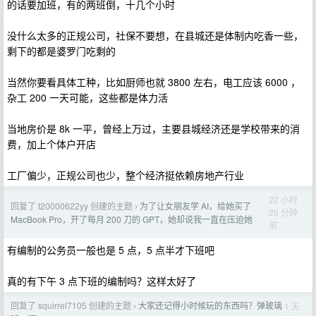
的话要加班，有的两班倒，十几个小时
没什么太多的正规公司，社保不要想，在县城还是体制内吃香一些，
剩下的都是婆罗门吃剩的
当然你要看具体工种，比如厨师也就 3800 左右，电工应该 6000 ，
杂工 200 一天可能，这些都是体力活
当地房价是 8k 一平，曾经上万过，主要县城经济还是学校带来的消
费，加上个体户开店
工厂偏少，正规公司也少，整个经济挺依赖房地产行业
22 小时
回复了 t20000622yy 创建的主题
为了让女朋友学 AI，给她买了
›
26 分钟
MacBook Pro，开了每月 200 刀的 GPT，她却说我一直在压迫她
前
有编制的公务员一般也是 5 点，5 点半才下班吧
真的有下午 3 点下班的编制吗？这样太好了
回复了 squirrel7105 创建的主题
大家还记得小时候玩的东西吗？弹玻璃
1 天
›