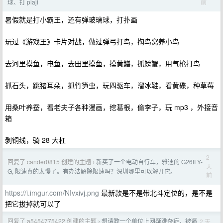
前
球、打 piaji
暑假就是打小霸王，还有弹玻璃球，打扑画
玩过《游戏王》卡片对战，做过弹弓打鸟，掏鸟窝养小鸟
去河里摸鱼，电鱼，去田里摸鱼，摸黄鳝，抓螃蟹，用气枪打鸟
抓石头，跳猪耳朵，抓竹笋虫，玩四驱车，溜冰鞋，看黄碟，种草莓
用桑叶养蚕，看老夫子各种漫画，挖葛根，偷李子，玩 mp3 ，外接音
箱
剥铜线，骑 28 大杠
2
回复了 cander0815 创建的主题
新买了一个电动自行车，雅迪的 G26II Y-
›
天
G, 限速真的太慢了。有办法解除限速吗？深圳哪里可以解开它。
前
https://i.imgur.com/NIvxivj.png
最新款是不是带北斗定位的，是不是
把它拔掉就可以了
回复了 a5454775422 创建的主题
想请教一个单位上网疑难杂症，被逼
2 天
›