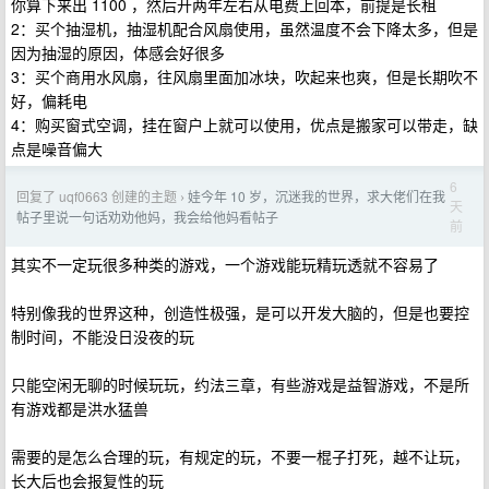
你算下来出 1100 ，然后开两年左右从电费上回本，前提是长租
2：买个抽湿机，抽湿机配合风扇使用，虽然温度不会下降太多，但是
因为抽湿的原因，体感会好很多
3：买个商用水风扇，往风扇里面加冰块，吹起来也爽，但是长期吹不
好，偏耗电
4：购买窗式空调，挂在窗户上就可以使用，优点是搬家可以带走，缺
点是噪音偏大
6
回复了 uqf0663 创建的主题
娃今年 10 岁，沉迷我的世界，求大佬们在我
›
天
帖子里说一句话劝劝他妈，我会给他妈看帖子
前
其实不一定玩很多种类的游戏，一个游戏能玩精玩透就不容易了
特别像我的世界这种，创造性极强，是可以开发大脑的，但是也要控
制时间，不能没日没夜的玩
只能空闲无聊的时候玩玩，约法三章，有些游戏是益智游戏，不是所
有游戏都是洪水猛兽
需要的是怎么合理的玩，有规定的玩，不要一棍子打死，越不让玩，
长大后也会报复性的玩