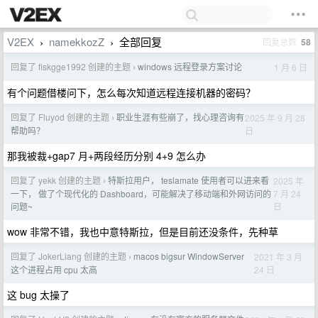
V2EX
namekkozZ
全部回复
回复总数
58
›
›
回复了 fiskgge1992 创建的主题
windows 远程登录方案讨论
1 月 6 日
›
有个问题借楼问下，怎么每次知道远程连接机器的密码？
回复了 Fluyod 创建的主题
职业生涯有些崩了，找心理咨询有
2025 年 9 月 28
›
日
帮助吗？
那我被裁+gap7 月+两段经历分别 4+9 怎么办
回复了 yekk 创建的主题
特斯拉用户， teslamate 使用者可以进来看
2025 年
›
7 月 24
一下， 做了个现代化的 Dashboard，可能解决了移动端和外网访问的
日
问题~
wow 非常不错，我也中意特斯拉，但是目前还没条件，先种草
回复了 JokerLiang 创建的主题
macos bigsur WindowServer
2021 年 3 月
›
24 日
这个进程占用 cpu 太高
这 bug 太操了