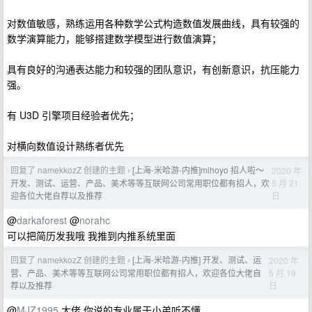
对数值敏感，熟练运用各种数学公式构造数值发展曲线，具有较强的
数学演算能力，能够搭建数学模型进行数值演算；
具有良好的沟通表达能力和较强的团队意识，有创新意识，抗压能力
强。
有 U3D 引擎项目经验者优先；
对横向数值设计熟练者优先
回复了 namekkozZ 创建的主题
[上海-米哈游-内推]mihoyo 招人啦～
2020 年
›
5 月 21
开发、测试、运营、产品、美术等等互联网公司常用职位都有招人，欢
日
迎各位大佬自荐以及推荐
@
darkaforest
@
norahc
可以把简历发我哦 我推到内推系统里面
回复了 namekkozZ 创建的主题
[上海-米哈游-内推] 开发、测试、运
2020 年
›
5 月 19
营、产品、美术等等互联网公司常用职位都有招人，欢迎各位大佬自
日
荐以及推荐
@
MJZ1995
大佬 你说的专业属于小弟听不懂