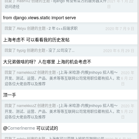
回复了 HashV2 创建的主题
django 有没有官方的服务器文件
2021 年 1 月 22
›
日
访问途径
from django.views.static import serve
回复了 Akiyu 创建的主题
2 年 c++后端求职
2020 年 7 月 9 日
›
上海考虑不 可以看看我的历史发帖
回复了 fiypig 创建的主题
没了,公司没了...
2020 年 6 月 29 日
›
大兄弟做啥的呀？人在哪里 上海的机会考虑不
回复了 namekkozZ 创建的主题
[上海-米哈游-内推]mihoyo 招人啦～
2020 年
›
6 月 22
开发、测试、运营、产品、美术等等互联网公司常用职位都有招人，欢
日
迎各位大佬自荐以及推荐
顶一手
回复了 namekkozZ 创建的主题
[上海-米哈游-内推]mihoyo 招人啦～
2020 年
›
5 月 22
开发、测试、运营、产品、美术等等互联网公司常用职位都有招人，欢
日
迎各位大佬自荐以及推荐
@
CornerInerme
可以试试的
回复了 rotciv 创建的主题
上海有可以带猫上班的互联网公司
2020 年 5 月 22