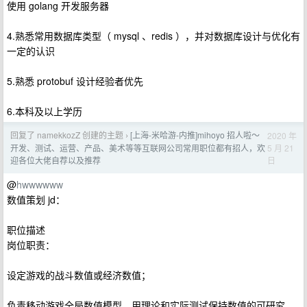
使用 golang 开发服务器
4.熟悉常用数据库类型（ mysql 、redis ），并对数据库设计与优化有
一定的认识
5.熟悉 protobuf 设计经验者优先
6.本科及以上学历
回复了 namekkozZ 创建的主题
[上海-米哈游-内推]mihoyo 招人啦～
2020 年
›
5 月 21
开发、测试、运营、产品、美术等等互联网公司常用职位都有招人，欢
日
迎各位大佬自荐以及推荐
@
hwwwwww
数值策划 jd：
职位描述
岗位职责：
设定游戏的战斗数值或经济数值；
负责移动游戏全局数值模型，用理论和实际测试保持数值的可研究