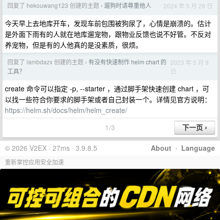
回复了 hekouwang123 创建的主题
遛狗时请尊重他人
2024 年 5 月 28 日
›
今天早上去地库开车，发现车前包围被狗尿了，心情是崩溃的。估计
是外面下雨有的人就在地库遛宠物，跟物业反馈也说不好管。不反对
养宠物，但是有的人他真的是没素质，很烦。
回复了 lambdazx 创建的主题
有没有快速制作 helm chart 的
2023 年 5 月 9
›
日
工具？
create 命令可以指定 -p, --starter ，通过脚手架快速创建 chart ，可
以找一些符合你要求的脚手架或者自己封装一个。详情见官方说明：
https://helm.sh/docs/helm/helm_create/
1/3
© 2026 V2EX · 27ms · 3.9.8.5
About
·
Language
重新掌控应用安全加速