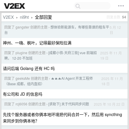
V2EX
ni9ht
全部回复
回复总数
54
›
›
回复了 gangster 创建的主题
想体验新能源车，有哪些靠谱的租车平
5 月 12
›
日
台
神州、一嗨、枫叶，记得最好保险拉满
回复了 plugine 创建的主题
[成都小铁-天府三街] vue 前端招
2025 年 11 月
›
19 日
聘， 12-20 不加班
请问后端 Golang 还有 HC 吗
回复了 geeksMe 创建的主题
🔥🔥🔥AI Agent 开发工程师
2025 年 11 月
›
18 日
（Base 成都，组内直招）
有公司和 JD 的信息吗
回复了 rcj6056 创建的主题
[求助下] 关于代码同步问题
2025 年 10 月 22 日
›
先找个服务器或者你俩本地环境把代码合并一下，然后用 syncthing
来同步到你俩本地？