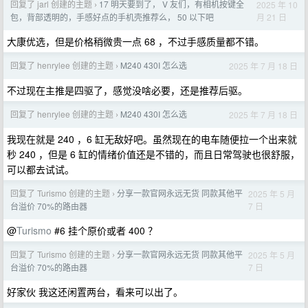
回复了 jarl 创建的主题
17 明天要到了， V 友们，有相机按键全
2025 年 10
›
月 21 日
包，背部透明的，手感好点的手机壳推荐么， 50 以下吧
大康优选，但是价格稍微贵一点 68 ，不过手感质量都不错。
回复了 henrylee 创建的主题
M240 430I 怎么选
2025 年 7 月 18 日
›
不过现在主推是四驱了，感觉没啥必要，还是推荐后驱。
回复了 henrylee 创建的主题
M240 430I 怎么选
2025 年 7 月 18 日
›
我现在就是 240 ，6 缸无敌好吧。虽然现在的电车随便拉一个出来就
秒 240 ，但是 6 缸的情绪价值还是不错的，而且日常驾驶也很舒服，
可以都去试试。
回复了 Turismo 创建的主题
分享一款官网永远无货 同款其他平
2025 年 5 月
›
7 日
台溢价 70%的路由器
@
Turismo
#6 挂个原价或者 400 ？
回复了 Turismo 创建的主题
分享一款官网永远无货 同款其他平
2025 年 5 月
›
7 日
台溢价 70%的路由器
好家伙 我这还闲置两台，看来可以出了。