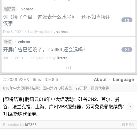
程序员
•
vchroc
评《接了个盘，这张表什么水平》，还不如直接用
13
汉字
Dec 8, 2021 • Lastly replied by
vchroc
微信
•
vchroc
开屏广告已经没了， Callkit 还会远吗？
21
Jul 11, 2021 • Lastly replied by
Rrrrrr
1/1
© 2026 V2EX · 9ms · 3.9.8.5
About
·
Language
618年中大促即将结束：国内外VPS服务器，99元起，续费代金券
[即将结束] 腾讯云618年中大促活动：硅谷CN2、首尔、曼
›
谷、法兰克福、上海、广州VPS服务器，另可免费领取续费/
升级/新购代金券。
Promoted by
id7368
PRO