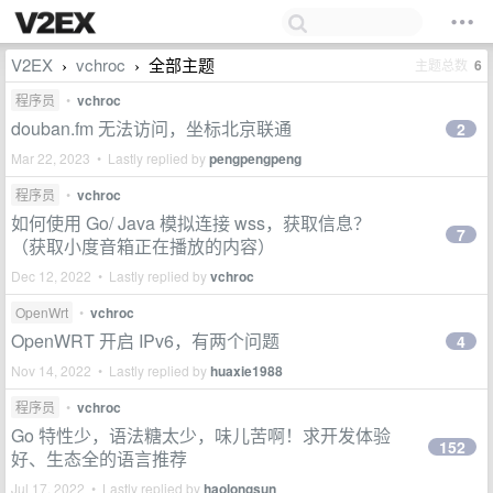
V2EX
vchroc
全部主题
主题总数
6
›
›
程序员
•
vchroc
douban.fm 无法访问，坐标北京联通
2
Mar 22, 2023 • Lastly replied by
pengpengpeng
程序员
•
vchroc
如何使用 Go/ Java 模拟连接 wss，获取信息？
7
（获取小度音箱正在播放的内容）
Dec 12, 2022 • Lastly replied by
vchroc
OpenWrt
•
vchroc
OpenWRT 开启 IPv6，有两个问题
4
Nov 14, 2022 • Lastly replied by
huaxie1988
程序员
•
vchroc
Go 特性少，语法糖太少，味儿苦啊！求开发体验
152
好、生态全的语言推荐
Jul 17, 2022 • Lastly replied by
haolongsun