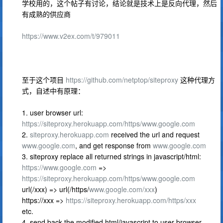
学校用的，这个帖子有讨论，结论就是技术上是反向代理，然后
有成熟的供应商
https://www.v2ex.com/t/979011
至于这个项目
https://github.com/netptop/siteproxy
这种代理方
式，自述中有原理：
1. user browser url:
https://siteproxy.herokuapp.com/https/www.google.com
2.
siteproxy.herokuapp.com
received the url and request
www.google.com
, and get response from
www.google.com
3. siteproxy replace all returned strings in javascript/html:
https://www.google.com
=>
https://siteproxy.herokuapp.com/https/www.google.com
url(/xxx) => url(/https/
www.google.com/xxx
)
https://xxx =>
https://siteproxy.herokuapp.com/https/xxx
etc.
4. send back the modified html/javascript to user browser.