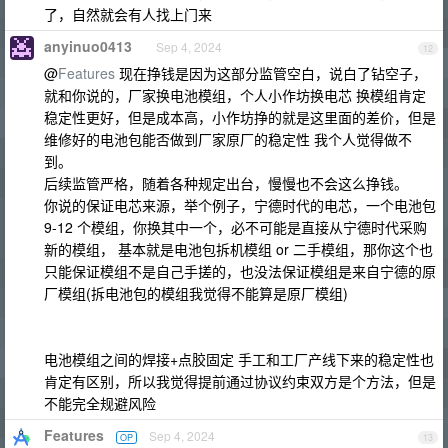
了，自然就会有人找上门来
anyinuo0413
Sep 4, 2024
12
@
Features
现在挣钱是因为这部分监管空白，说白了钻空子，
就和你说的，厂家换电池模组，个人小作坊换电芯 换模组肯定
稳定性更好，但是成本高，小作坊挣的就是这里面的差价，但是
维修好的电池包能否做到厂家原厂的稳定性 我个人觉得做不
到。
后续监管严格，随着各种规定出台，慢慢也不会这么挣钱。
你说的保证电芯来源，举个例子，宁德时代的电芯，一个电池包
9-12 个模组，你换其中一个，必不可能是直接从宁德时代采购
新的模组， 基本就是电池包拆机模组 or 二手模组，那你这个也
只能保证模组不是自己手搓的，也没法保证模组是来自宁德的原
厂模组(拆电池包的模组我觉得不能算是原厂模组)
电池模组之间的焊接+点胶固定 手工和工厂产线下来的稳定性也
肯定有区别，所以我觉得提前通过协议约束双方是个方法，但是
不能完全规避风险
Features
Sep 4, 2024
OP
13