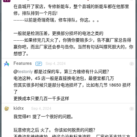
在县城开了家店，专修新能车，整个县城的新能车都在他那里
修，排队排到一个月后!
-------以前是奇瑞奇瑞，修车排队，你这。。。
一般就是检测压差，更换部分损坏的电池之类的
-------如果修完几天火了，你猜你要赔多少，告不赢厂家总告得
赢你吧，而且厂家还会参与告你。当然有句话叫撑死胆大的，你
想想了。
Features
Sep 4, 2024
OP
2
@
testonly
都是过保的车，第三方维修有什么问题？
电池这种，4S 店一般是直接换电池包，最便宜都几万
但其实很多时候只是部分电池损坏了，比如有几节 18650 损坏
了
更换成本只要几百一千多这样
kidtx
Sep 4, 2024
3
我觉得#1 提了一个很好的问题。
玩意修完之后 火了。 你该如何脱责的问题？
不像油车维修维护，修这个没有标准流程， 厂家也不支持三方