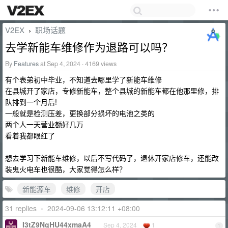
V2EX
职场话题
›
去学新能车维修作为退路可以吗？
By
Features
at Sep 4, 2024 · 4169 views
有个表弟初中毕业，不知道去哪里学了新能车维修
在县城开了家店，专修新能车，整个县城的新能车都在他那里修，排
队排到一个月后!
一般就是检测压差，更换部分损坏的电池之类的
两个人一天营业额好几万
看着我都眼红了
想去学习下新能车维修，以后不写代码了，退休开家店修车，还能改
装鬼火电车也很酷，大家觉得怎么样？
新能源车
维修
开店
31 replies
•
2024-09-06 13:12:11 +08:00
I3tZ9NgHU44xmaA4
Sep 4, 2024
1
1