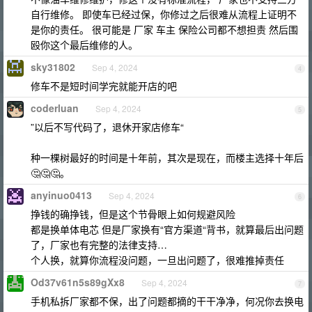
自行维修。 即使车已经过保，你修过之后很难从流程上证明不
是你的责任。 很可能是 厂家 车主 保险公司都不想担责 然后围
殴你这个最后维修的人。
sky31802
Sep 4, 2024
4
修车不是短时间学完就能开店的吧
coderluan
Sep 4, 2024
5
”以后不写代码了，退休开家店修车“
种一棵树最好的时间是十年前，其次是现在，而楼主选择十年后
🤔🤔🤔。
anyinuo0413
Sep 4, 2024
6
挣钱的确挣钱，但是这个节骨眼上如何规避风险
都是换单体电芯 但是厂家换有“官方渠道“背书，就算最后出问题
了，厂家也有完整的法律支持…
个人换，就算你流程没问题，一旦出问题了，很难推掉责任
Od37v61n5s89gXx8
Sep 4, 2024
7
手机私拆厂家都不保，出了问题都摘的干干净净，何况你去换电