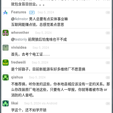
就包含盲目创业。。。
Features
Sep 5, 2024
OP
19
@
Admstor
男人总要有点实体事业嘛
互联网能赚点钱，总感觉差点意思
whevether
Sep 5, 2024
20
@
testonly
前爬狼后怕鬼啥也干不成
vivisidea
Sep 5, 2024
21
首先，去考个电工证……
fredweili
Sep 5, 2024
22
是个好路子，目前新能源车好多维修厂不愿意搞
qishua
Sep 5, 2024
23
不推荐搞，听你发的这些，你本地县城应该没有一定的关系。那
么你改装原厂电池这些，只要有人一举报，你就等着被市场 or
消防的人查吧。
likai
Sep 5, 2024 via Android
24
学这个，还不如学开锁