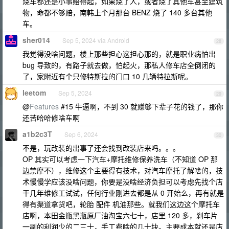
烧车都还是小事赔得起，如果烧了人，或者烧了其他车甚至建筑
物，命都不够赔，南韩上个月那台 BENZ 烧了 140 多台其他
车。
sher014
Sep 5, 2024 via Android
28
我觉得没啥问题，楼上那些担心这担心那的，就是职业病怕出
bug 导致的，有路子就去做，怕起火，那私人修车店全倒闭的
了，家附近有个只修特斯拉的门口 10 几辆特拉斯呢。
leetom
Sep 5, 2024
29
@
Features
#15 牛逼啊，不到 30 就赚够下辈子花的钱了，那你
还苦哈哈修啥车啊
a1b2c3T
Sep 6, 2024
30
不是，玩改装的出事了还会找到改装店来吗。。。
OP 其实可以考虑一下汽车+摩托维修保养洗车（不知道 OP 那
边禁摩不），维修这个主要得有技术，对汽车摩托了解啥的，技
术慢慢学应该没啥问题，你要是没啥经济负担可以考虑先找个店
干几年维修工试试，任何行业刚进去都是从 0 开始么，再有就是
得有渠道拿货吧，轮胎 配件 机油那些。就我们这边这个摩托车
店啊，本田金瓶黑瓶原厂油淘宝六七十，店里 120 多，刹车片
一副的利润少的二三十，手工费啥的几十块。主要成本就还是店