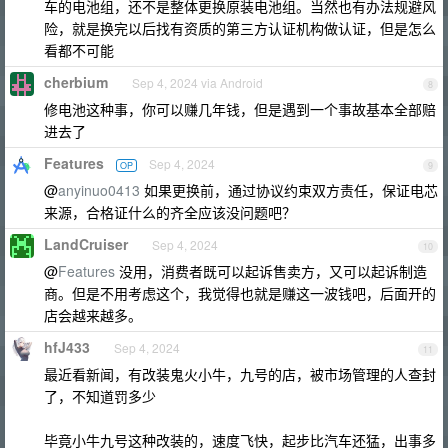
车的电池组，还不是整体更换原装电池组。当然也有办法规避风
险，就是换完以后找有资质的第三方认证机构做认证，但是怎么
看都不可能
cherbium
Sep 4, 2024 via Android
8
修电池这种事，你可以赚几年钱，但是遇到一个事故基本全部赔
进去了
Features
Sep 4, 2024
OP
9
@
anyinuo0413
如果更换前，通过协议约束双方责任，保证电芯
来源，合格证什么的齐全应该没问题吧？
LandCruiser
Sep 4, 2024
10
@
Features
没用，消费者既可以起诉售卖方，又可以起诉制造
商。但是不用考虑这个，我觉得也就是赚这一波钱吧，后面开的
店会越来越多。
hfJ433
Sep 4, 2024
11
最近看新闻，有改装鬼火小牛，九号的店，被市场管理的人查封
了，不知道罚多少
毕竟小牛九号这种改装的，速度飞快，起步比汽车还猛，出事多