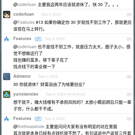
@
coderluan
主要我这两年应该就退休了，快 30 了。。。
coderluan
Sep 4, 2024
14
@
Features
#13 如果你确定你 30 岁就找不到工作了，那就更应
该现在马上转行。
Features
Sep 4, 2024
OP
15
@
coderluan
也不是找不到工作，就是压力太大，圈子太小，感
觉不想做这行了
钱也赚的蛮多，够下辈子花了
找点线下的事业做一下
Admstor
Sep 4, 2024
16
30 你就退休？财富自由了为啥要创业？
yunxiaoxiao
Sep 4, 2024 via Android
17
想干就干，赚大钱哪有不承担风险的？太胆小瞻前顾后只能一辈
子穷，什么都干不成。
Features
Sep 5, 2024
OP
18
@
firetheasshole
主要是问问大家有没有明显的坑在里面
其次就是本身已经有点钱吃穿不愁了，有句话说中产返贫三件套