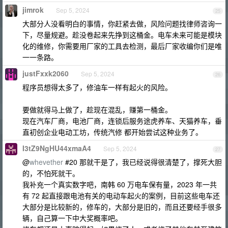
jimrok
Sep 5, 2024
25
大部分人没看明白的事情，你赶紧去做，风险问题找律师咨询一
下，尽量规避。趁没卷起来先挣到这桶金。电车未来可能是模块
化的维修，你需要用厂家的工具去检测，最后厂家收编你们是唯
一一条路。
justFxxk2060
Sep 5, 2024
26
程序员想得太多了，修油车一样有起火的风险。
要做就得马上做了，趁现在混乱，赚第一桶金。
现在汽车厂商，电池厂商，连锁后服务途虎养车、天猫养车，垂
直初创企业电动工坊，传统汽修 都开始尝试这种业务了。
I3tZ9NgHU44xmaA4
Sep 5, 2024
27
@
whevether
#20 那就干是了，我已经说得很清楚了，撑死大胆
的，不怕死就干。
我补充一个真实数字吧，南韩 60 万电车保有量，2023 年一共
有 72 起直接跟电池有关的电动车起火的案例，目前这些电车还
大部分是比较新的，修车的，大部分是旧的，而且还要经手很多
辆，自己算一下中大奖概率吧。