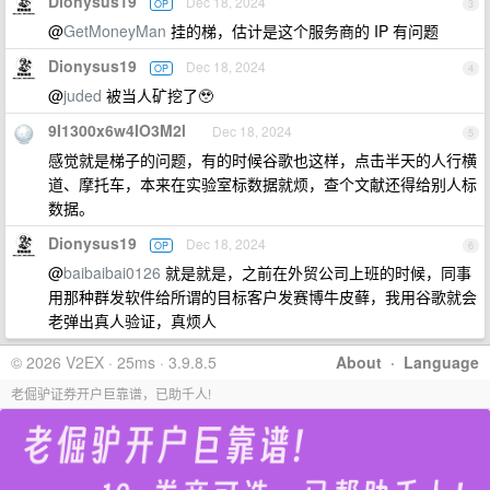
Dionysus19
Dec 18, 2024
OP
3
@
GetMoneyMan
挂的梯，估计是这个服务商的 IP 有问题
Dionysus19
Dec 18, 2024
OP
4
@
juded
被当人矿挖了🥹
9I1300x6w4IO3M2l
Dec 18, 2024
5
感觉就是梯子的问题，有的时候谷歌也这样，点击半天的人行横
道、摩托车，本来在实验室标数据就烦，查个文献还得给别人标
数据。
Dionysus19
Dec 18, 2024
OP
6
@
baibaibai0126
就是就是，之前在外贸公司上班的时候，同事
用那种群发软件给所谓的目标客户发赛博牛皮藓，我用谷歌就会
老弹出真人验证，真烦人
© 2026 V2EX · 25ms · 3.9.8.5
About
·
Language
老倔驴证券开户巨靠谱，已助千人!