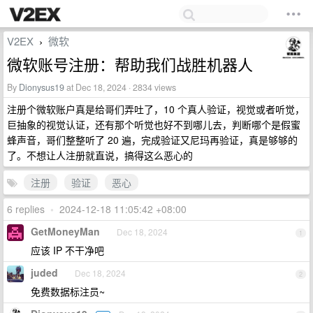
V2EX
微软
›
微软账号注册：帮助我们战胜机器人
By
Dionysus19
at Dec 18, 2024 · 2834 views
注册个微软账户真是给哥们弄吐了，10 个真人验证，视觉或者听觉，
巨抽象的视觉认证，还有那个听觉也好不到哪儿去，判断哪个是假蜜
蜂声音，哥们整整听了 20 遍，完成验证又尼玛再验证，真是够够的
了。不想让人注册就直说，搞得这么恶心的
注册
验证
恶心
6 replies
•
2024-12-18 11:05:42 +08:00
GetMoneyMan
Dec 18, 2024
1
应该 IP 不干净吧
juded
Dec 18, 2024
2
免费数据标注员~