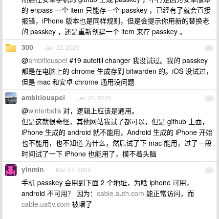
的 enpass 一个 item 只能存一个 passkey ，已经有了就会直接
报错，iPhone 版本也是同样规则，但是会提示你用新的替换老
的 passkey ，还是重新创建一个 item 来存 passkey 。
300
Jan 22, 2025
20
@
ambitiouspei
#19 autofill changer 我没试过。我的 passkey
都是在电脑上的 chrome 生成存到 bitwarden 的。iOS 没试过，
但是 mac 和安卓 chrome 通用没问题
ambitiouspei
Jan 22, 2025
21
@
winterbells
对，逻辑上应该是通用。
但是这就很奇怪，其他网站我试了都可以，但是 github 上面，
iPhone 生成的 android 就不能用，Android 生成的 iPhone 开始
也不能用，也不知道 为什么，然后试了下 mac 能用，过了一段
时间试了一下 iPhone 也能用了，摸不着头脑
yinmin
Mar 27, 2025
22
手机 passkey 会用到下面 2 个地址，为啥 iphone 可用，
android 不可用？ 因为：
cable.auth.com
能正常访问，而
cable.ua5v.com
被墙了