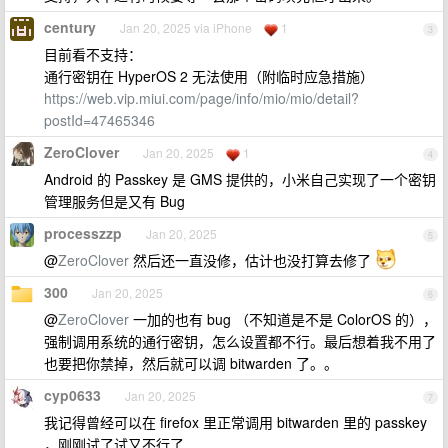
century
Jan 20, 2025 via iPhone
1
3
目前看不支持：
通行密钥在 HyperOS 2 无法使用（附临时应急措施）
https://web.vip.miui.com/page/info/mio/mio/detail?
postId=47465346
ZeroClover
Jan 20, 2025
1
4
Android 的 Passkey 是 GMS 提供的，小米自己实现了一个密钥
管理服务但是又有 Bug
processzzp
Jan 20, 2025
5
@
ZeroClover
然后还一直没修，估计也没打算去修了
300
Jan 20, 2025
6
@
ZeroClover
一加的也有 bug （不知道是不是 ColorOS 的），
强制调用系统的通行密钥，怎么设置都不行。最后想着我不用了
也要把你禁掉，然后就可以调 bitwarden 了。。
cyp0633
Jan 20, 2025
7
我记得曾经可以在 firefox 里正常调用 bitwarden 里的 passkey
，刚刚试了试又不行了