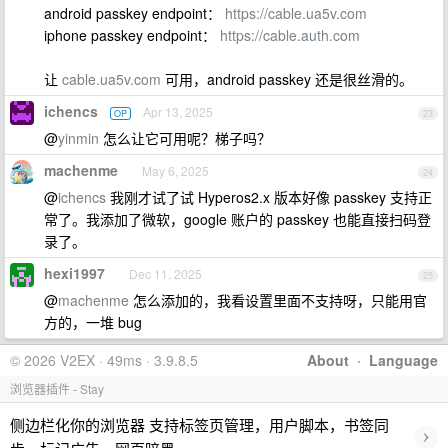
android passkey endpoint：
https://cable.ua5v.com
iphone passkey endpoint：
https://cable.auth.com
让
cable.ua5v.com
可用，android passkey 还是很丝滑的。
ichencs
Apr 13, 2025
OP
23
@
yinmin
怎么让它可用呢？梯子吗？
machenme
May 6, 2025
24
@
ichencs
我刚才试了试 Hyperos2.x 版本好像 passkey 支持正
常了。我添加了微软，google 账户的 passkey 也能直接扫码登
录了。
hexi1997
Dec 11, 2025
25
@
machenme
怎么添加的，我看设置里面不支持呀，只能用官
方的，一堆 bug
© 2026 V2EX · 49ms · 3.9.8.5
About
·
Language
浏览器插件 - Stay
侧边栏化你的浏览器 支持标签页管理，用户脚本，书签同
›