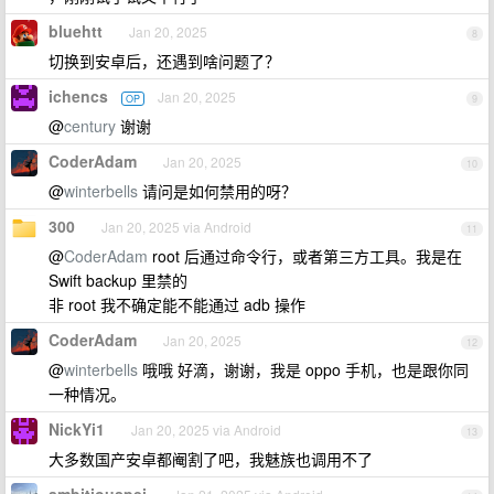
bluehtt
Jan 20, 2025
8
切换到安卓后，还遇到啥问题了？
ichencs
Jan 20, 2025
OP
9
@
century
谢谢
CoderAdam
Jan 20, 2025
10
@
winterbells
请问是如何禁用的呀？
300
Jan 20, 2025 via Android
11
@
CoderAdam
root 后通过命令行，或者第三方工具。我是在
Swift backup 里禁的
非 root 我不确定能不能通过 adb 操作
CoderAdam
Jan 20, 2025
12
@
winterbells
哦哦 好滴，谢谢，我是 oppo 手机，也是跟你同
一种情况。
NickYi1
Jan 20, 2025 via Android
13
大多数国产安卓都阉割了吧，我魅族也调用不了