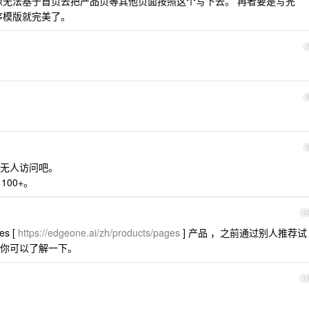
无法基于首页去把产品页等其他页面按照这个写下去。 再者要是写完
程序模版就完美了。
无人访问吧。
100+。
1
s [
https://edgeone.ai/zh/products/pages
] 产品 ，之前通过别人推荐试
你可以了解一下。
1