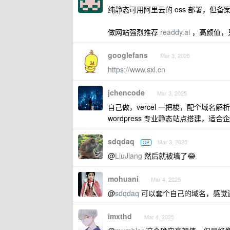
纯静态可用阿里云的 oss 部署，但备
做网站强烈推荐
readdy.ai
，高颜值，
googlefans
Mar 3, 2025
https://www.sxl.cn
jchencode
Mar 3, 2025
自己做，vercel 一把梭，配个域名解
wordpress 专业静态站点搭建，适
sdqdaq
Mar 3, 2025
OP
@
LiuJiang
然后就被墙了😂
mohuani
Mar 4, 2025
@
sdqdaq
可以套个自己的域名，感觉
imxthd
Mar 4, 2025