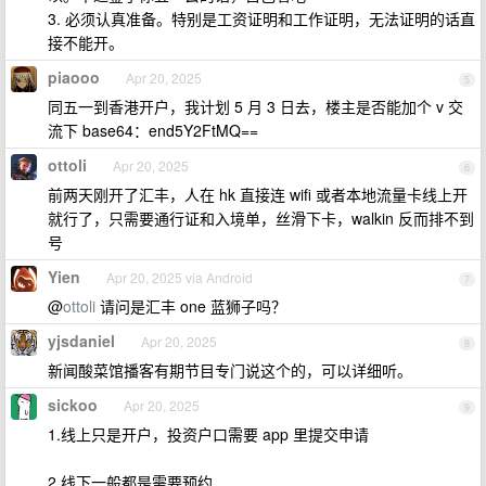
3. 必须认真准备。特别是工资证明和工作证明，无法证明的话直
接不能开。
piaooo
Apr 20, 2025
5
同五一到香港开户，我计划 5 月 3 日去，楼主是否能加个 v 交
流下 base64：end5Y2FtMQ==
ottoli
Apr 20, 2025
6
前两天刚开了汇丰，人在 hk 直接连 wifi 或者本地流量卡线上开
就行了，只需要通行证和入境单，丝滑下卡，walkin 反而排不到
号
Yien
Apr 20, 2025 via Android
7
@
ottoli
请问是汇丰 one 蓝狮子吗？
yjsdaniel
Apr 20, 2025
8
新闻酸菜馆播客有期节目专门说这个的，可以详细听。
sickoo
Apr 20, 2025
9
1.线上只是开户，投资户口需要 app 里提交申请
2.线下一般都是需要预约