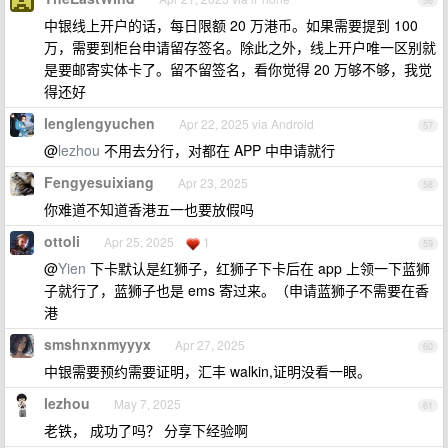
56
中银线上开户的话，每日限额 20 万港币。如果需要提到 100
万，需要到柜台申请留存签名。除此之外，线上开户唯一区别就
是要邮寄实体卡了。留不留签名，看你觉得 20 万够不够，我觉
得还好
lenglengyuchen
Apr 22, 2025 via Android
57
@
lezhou
不用去分行，对都在 APP 中申请就行
Fengyesuixiang
Apr 23, 2025
58
你难道不知道香港五一也要放假吗
ottoli
Apr 25, 2025
1
59
@
Yien
下卡默认是红狮子，红狮子下卡后在 app 上领一下蓝狮
子就行了，蓝狮子也是 ems 寄过来。（申请蓝狮子不需要在香
港
smshnxnmyyyx
Apr 27, 2025
60
中银需要预约需要证明，汇丰 walkin,证明没看一眼。
lezhou
May 7, 2025
61
老铁， 成功了吗？ 分享下经验啊