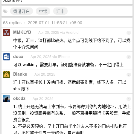
香港开户
中银
汇丰
68 replies
•
2025-07-01 11:55:21 +08:00
MMKLYB
Apr 20, 2025 via Android
1
中银，汇丰，渣打都比较火。这个点可能线下约不到了，可以找
个中介先问问
docx
Apr 20, 2025 via iPhone
2
可以 walkin ，需要赶早，证明能准备就准备，不一定用得上
Blanke
Apr 20, 2025
3
汇丰可以直接线上没啥门槛，然后邮寄到家，线下人多。可以
xhs 搜下
okcdz
Apr 20, 2025
4
1. 线上开通无法马上拿到卡，卡要邮寄到你的内地地址，用法上
没区别。投资跟券商有关系，一般不直接用银行卡买股票，手续
费会很贵
2. 不是必须预约，早上开门前半小时去人不多的门店排队也可
以。不过鉴于你五一去的话，自己看吧