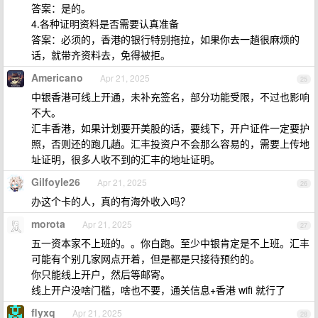
答案：是的。
4.各种证明资料是否需要认真准备
答案：必须的，香港的银行特别拖拉，如果你去一趟很麻烦的
话，就带齐资料去，免得被拒。
Americano
Apr 21, 2025
25
中银香港可线上开通，未补充签名，部分功能受限，不过也影响
不大。
汇丰香港，如果计划要开美股的话，要线下，开户证件一定要护
照，否则还的跑几趟。汇丰投资户不会那么容易的，需要上传地
址证明，很多人收不到的汇丰的地址证明。
Gilfoyle26
Apr 21, 2025
26
办这个卡的人，真的有海外收入吗？
morota
Apr 21, 2025
27
五一资本家不上班的。。你白跑。至少中银肯定是不上班。汇丰
可能有个别几家网点开着，但是都是只接待预约的。
你只能线上开户，然后等邮寄。
线上开户没啥门槛，啥也不要，通关信息+香港 wifi 就行了
flyxq
Apr 21, 2025
28