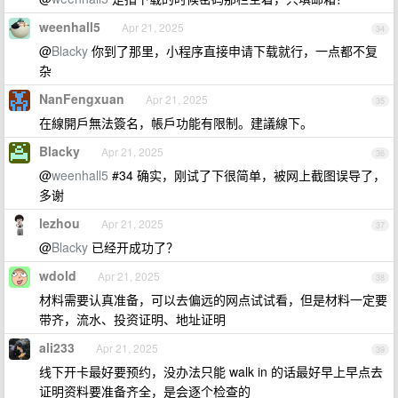
weenhall5
Apr 21, 2025
34
@
Blacky
你到了那里，小程序直接申请下载就行，一点都不复
杂
NanFengxuan
Apr 21, 2025
35
在線開戶無法簽名，帳戶功能有限制。建議線下。
Blacky
Apr 21, 2025
36
@
weenhall5
#34 确实，刚试了下很简单，被网上截图误导了，
多谢
lezhou
Apr 21, 2025
37
@
Blacky
已经开成功了？
wdold
Apr 21, 2025
38
材料需要认真准备，可以去偏远的网点试试看，但是材料一定要
带齐，流水、投资证明、地址证明
ali233
Apr 21, 2025
39
线下开卡最好要预约，没办法只能 walk in 的话最好早上早点去
证明资料要准备齐全，是会逐个检查的