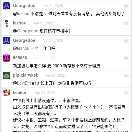
Georgedoe
Apr 21, 2025
46
@
lezhou
不清楚 ，过几天看看有没有消息 ， 其他俩都能用了
lezhou
Apr 21, 2025
47
@
Georgedoe
现在还在审核中？
Georgedoe
Apr 21, 2025
48
@
lezhou
一个工作日吧
565656
Apr 21, 2025
49
新加坡汇丰怎么样 要 2000 新存款不然有管理费
pipixiarwksb
Apr 21, 2025
50
@
LeviEth
#13 线上开户 定位到香港可以吗
keakon
Apr 21, 2025
51
中银我线上申请没通过，汇丰很容易。
出入境记录有出境的就行了（大概等 2 ～ 3 小时），不需要等
入境（第二天都没有）。
建议办中银、工银、汇丰。前 2 个都要线上提前预约，大概 7
天，要抢。否则中银 8 点前就要排队了（工银只能预约）。