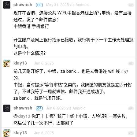
shawnsh
May 31, 2025 via Android
OP
62
现在在香港，连接公共 WiFi,中银香港线上填写申请，没有直接
通过，发了个邮件信息：
中银香港 手机银行
开立账户及网上银行指示已接收，我行将于下一个工作天处理您
的申请。
这是个什么情况？
klay13
Jun 6, 2025
63
前几天刚开好了，中银，za bank ，也是去香港连 wifi 线上办
的。
中银，当时提示“等待审核”之类的。我隔壁的朋友就是立即开好
了。不过我等了一周就短信、邮件我开通成功了。
za bank ，就是当场开好。
shawnsh
Jun 6, 2025 via Android
OP
64
@
klay13
你汇丰卡呢？我汇丰线上申请，人脸识别一直失败，
然后试了几十次不行，太郁闷了
klay13
Jun 6, 2025
65