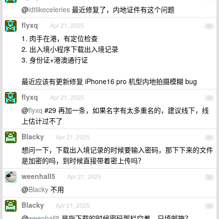
@
idtlikeceleries
最近修复了，内地证件有这个问题
flyxq
Apr 21, 2025
29
1. 肉手在港，有定位检查
2. 出入境小程序下载出入境记录
3. 身份证+港澳通行证
最近应该有更新修复 iPhone16 pro 机型内地拍摄模糊 bug
flyxq
Apr 21, 2025
30
@
flyxq
#29 再加一条，如果名字有太多重名的，建议线下，线
上估计过不了
Blacky
Apr 21, 2025
31
想问一下，下载出入境记录的时候要输入密码，那下下来的文件
是加密的吗，到时候直接带着密上传吗？
weenhall5
Apr 21, 2025
32
@
Blacky
不用
Blacky
Apr 21, 2025
33
@
weenhall5
是指下载的时候密码那栏空着，只填邮箱？