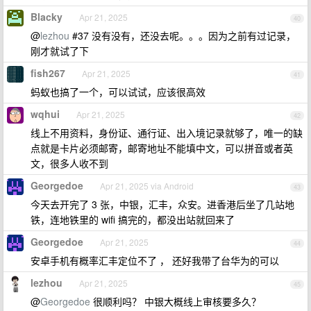
Blacky
Apr 21, 2025
40
@
lezhou
#37 没有没有，还没去呢。。。因为之前有过记录，
刚才就试了下
fish267
Apr 21, 2025
41
蚂蚁也搞了一个，可以试试，应该很高效
wqhui
Apr 21, 2025
42
线上不用资料，身份证、通行证、出入境记录就够了，唯一的缺
点就是卡片必须邮寄，邮寄地址不能填中文，可以拼音或者英
文，很多人收不到
Georgedoe
Apr 21, 2025 via Android
43
今天去开完了 3 张，中银，汇丰，众安。进香港后坐了几站地
铁，连地铁里的 wifi 搞完的，都没出站就回来了
Georgedoe
Apr 21, 2025
44
安卓手机有概率汇丰定位不了 ， 还好我带了台华为的可以
lezhou
Apr 21, 2025
45
@
Georgedoe
很顺利吗？ 中银大概线上审核要多久？