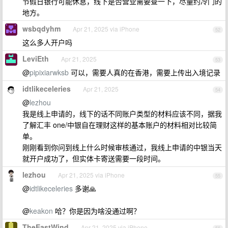
节假日银行可能休息，线下是否营业需要查一下，尽量约冷门的
地方。
wsbqdyhm
Apr 21, 2025 via iPhone
52
这么多人开户吗
LeviEth
Apr 21, 2025
53
@
pipixiarwksb
可以，需要人真的在香港，需要上传出入境记录
idtlikeceleries
Apr 21, 2025
54
@
lezhou
我是线上申请的，线下的话不同账户类型的材料应该不同，据我
了解汇丰 one/中银自在理财这样的基本账户的材料相对比较简
单。
刚刚看到你问到线上什么时候审核通过，我线上申请的中银当天
就开户成功了，但实体卡寄送需要一段时间。
lezhou
Apr 21, 2025 via iPhone
55
@
idtlikeceleries
多谢🙏
@
keakon
哈？你是因为啥没通过啊？
TheEastWind
Apr 21, 2025 via iPhone