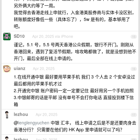
另外俩大约等了一周。
我觉得去香港走线上申就行，入金港美股券商与实体卡没区别，
转账额度好像低一些（具体忘了），5w 是有的，基本够用了
吧。
SD10
Apr 20, 2025 via iPhone
15
谨记，5.1 号，5.5 号两天香港公众假期，银行不开门。刚刚从
香港回来，遇到了复活节假期，啥攻略都做了，就是没想到他不
开门，最后全部在线上申请的。
uianz
Apr 20, 2025
16
1.在线开通中银 最好要用苹果手机 我们 3 个人去 2 个安卓没过
最后都用的苹果手机才过
2.开通完中银 账户密码一定一定要记住 最好用另一个手机拍照
3.中银邮寄的话是平邮 没有单号不会打你电话 直接投到楼下信
箱
lezhou
Apr 20, 2025
17
@
lenglengyuchen
中银 汇丰， 线上申请之后是不是还要肉身去
香港分行？ 只需要在他们的 HK App 里申请就可以了吗？
lezhou
Apr 20, 2025