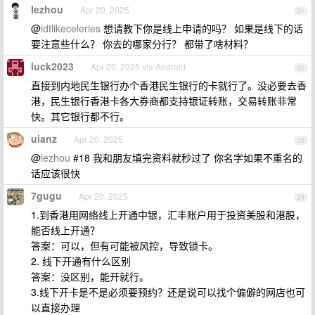
lezhou
Apr 20, 2025
21
@
idtlikeceleries
想请教下你是线上申请的吗？ 如果是线下的话
要注意些什么？ 你去的哪家分行？ 都带了啥材料？
luck2023
Apr 20, 2025 via Android
22
直接到内地民生银行办个香港民生银行的卡就行了。没必要去香
港，民生银行香港卡各大券商都支持银证转账，交易转账非常
快。其它银行都不行。
uianz
Apr 20, 2025
23
@
lezhou
#18 我和朋友填完资料就秒过了 你名字如果不重名的
话应该很快
7gugu
Apr 20, 2025
24
1.到香港用网络线上开通中银，汇丰账户用于投资美股和港股，
能否线上开通？
答案：可以，但有可能被风控，导致锁卡。
2. 线下开通有什么区别
答案：没区别，能开就行。
3.线下开卡是不是必须要预约？还是说可以找个偏僻的网店也可
以直接办理