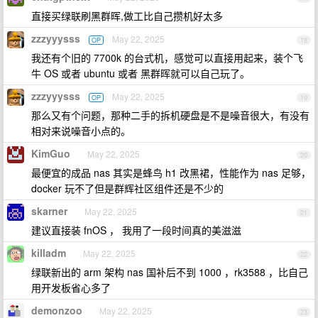
直接买绿联刷黑群晖,做工比自己攒机好太多
zzzyyysss
May 22, 2025
OP
18
我还有个旧的 7700k 的台式机，感觉可以直接用起来，装个飞
牛 OS 或者 ubuntu 或者 黑群晖就可以自己玩了。
zzzyyysss
May 22, 2025
OP
19
那么又有个问题，那种二手的拆机硬盘是不是噪音很大，有没有
相对来说噪音小点的。
KimGuo
May 22, 2025
20
最便宜的成品 nas 其实是蜂鸟 h1 改黑裙，性能作为 nas 足够，
docker 玩不了但是群辉社区组件还是不少的
skarner
May 22, 2025
21
建议直接装 fnOS ， 我用了一段时间真的美滋滋
killadm
May 22, 2025
22
绿联新出的 arm 架构 nas 国补后不到 1000 ，rk3588 ，比自己
用开发板省心多了
demonzoo
May 22, 2025
23