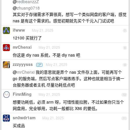
@
redbeanzzZ
@
zhuang0718
其实对于存储需求不算很高，想写一个类似网盘的客户端，感觉
nas 是有这个需求的。感觉初期就先买个千元入门试试吧
ifwww
May 21, 2025
7
12100 买就行了
mrChenxi
May 21, 2025
8
你这是 diy nas 系统，不是 diy nas 吧
zzzyyysss
May 21, 2025
OP
9
@
mrChenxi
我的意思就是弄个 nas 文件存上面，可能再写个
go 的服务端，然后写点客户端练练手。这种也就是相当于搞一
台服务器或者主机 尽量功耗低点吧
FirstMing
May 21, 2025
10
想要功耗低，必须 arm 呀，可惜性能拉胯，不过如果你只当个
网盘用，完全够用，功耗一般都比 X86 的要低。
sn0wdr1am
May 21, 2025
11
买成品