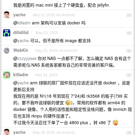
我是闲置的 mac mini 接上了个硬盘盒，配合 jellyfin
yache
May 22, 2025 via Android
24
@
killadm
arm 架构可以安装 docker 吗
dilidilid
May 23, 2025
25
@
yache
可以，但不是所有 image 都支持
WebKit
May 23, 2025 via Android
26
@
zzzyyysss
你对 NAS 一点都不了解，怎么确定 NAS 会有这个
需求呢🤔 NAS 系统各家都有自己的非常完善的客户端。
killadm
May 24, 2025
27
@
yache
arm 绿联的原厂固件现在应该还没开放 docker ，说是
更新后支持
我现在用的是 N1(18 年到现在 7*24)和 rk3568 的板子(799 买
的，要不我咋说绿联的便宜
)，常用的软件都有 arm64 的
docker 镜像，个人用的话性能和稳定性没啥问题，像 immich 现
在也支持 rknpu 的硬件加速了。
不过我今天没忍住下单了一台 4800 plus ，转 x86 了
yache
May 28, 2025 via Android
28