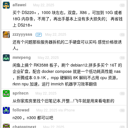
alfawei
May 22, 2025
12
买个 DS220+ ，1000 块左右，双盘，X86 ，可加到 10G 或者
18G 内存条，不用了，再出手基本上没有多大损失的； 再省钱
上 DS218+
zzzyyysss
May 22, 2025
OP
13
还有个问题那些服务器拆机的二手硬盘可以买吗 感觉价格很诱
人。
mmrpeng
May 22, 2025
14
闲鱼上搞个 RK3588 板子，刷个 debian12,拼多多买个 16T 的
企业矿盘，配合 docker compose 就是一个低功耗高性能 nas
，折腾成本 0.9-1K ，mpp 硬解码 8K 解码不占用 cpu 资源，
rknn npu 加速，运行 immich 机器学习效率翻倍
spritecn
May 22, 2025
15
从你家库房里找个旧笔记本,开整...!飞牛就是用来看电影的
followad
May 22, 2025 via iPhone
16
n200 。n300 都可以吧
chatgptnext
May 22, 2025
17