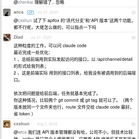
@
zhenkai
理解错了.. 忽略
wtcs
Jul 31, 2025
OP
4
@
cxshun
试了下 apifox 的“迭代分支”和“API 版本”这两个功能，
都不行呢，大佬怎么做的，可以指点一下吗
Dlad
Jul 31, 2025
5
这种粒度的工作，可以问 claude code
最近完成一处优化：
1 、总结前端用到实际发起访问的接口，以 /api/channel/detail
的形式给我列表；
2 、这是前端实际 用到的接口列表，给我没有被调用到的后端接
口。
依次把问题提给前后端，任务就基本完成了。
你这种情况，比较两个 git commit 或 git tag 就可以了。（两个
版本放同一个文件夹也行，route 文件交给 claude code 最好，
省 token ）
cxshun
Aug 1, 2025
6
@
wtcs
我们连 API 版本管理都没有哈，公司不小，但技术比较
挫。apifox 我只是个人使用而已。它里面 API 修改后不是有历史