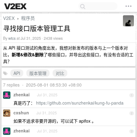
V2EX
程序员
›
寻找接口版本管理工具
By
wtcs
at Jul 31, 2025 · 2438 views
从 API 接口测试的角度出发，我想对新发布的版本与上一个版本对
比，
新增&修改&删除
了哪些接口，并导出这些接口，有没有合适的工
具？
API
版本管理
对比
7 replies
•
2025-08-01 08:53:30 +08:00
zhenkai
Jul 31, 2025
1
真是巧了：
https://github.com/sunzhenkai/kung-fu-panda
cxshun
Jul 31, 2025
2
如果不追求非要开源的，可以试下 apifox 。
zhenkai
Jul 31, 2025
3