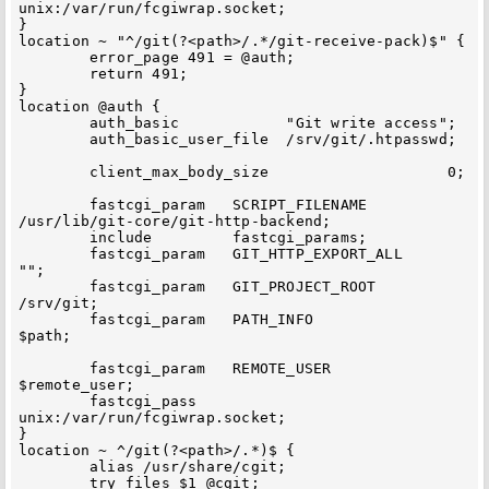
unix:/var/run/fcgiwrap.socket;

}

location ~ "^/git(?<path>/.*/git-receive-pack)$" {

        error_page 491 = @auth;

        return 491;

}

location @auth {

        auth_basic            "Git write access";

        auth_basic_user_file  /srv/git/.htpasswd;

        client_max_body_size                    0;

        fastcgi_param   SCRIPT_FILENAME         
/usr/lib/git-core/git-http-backend;

        include         fastcgi_params;

        fastcgi_param   GIT_HTTP_EXPORT_ALL     
"";

        fastcgi_param   GIT_PROJECT_ROOT        
/srv/git;

        fastcgi_param   PATH_INFO               
$path;

        fastcgi_param   REMOTE_USER             
$remote_user;

        fastcgi_pass    
unix:/var/run/fcgiwrap.socket;

}

location ~ ^/git(?<path>/.*)$ {

        alias /usr/share/cgit;

        try_files $1 @cgit;
