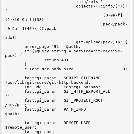
                             info/refs '

                             objects/(?:info/[^/]+ 
'

                                        [0-9a-f]
{2}/[0-9a-f]{38} '

                                        pack/pack-
[0-9a-f]{40}\.(?:pack '

idx)) '

                             git-upload-pack))$" {

        error_page 491 = @auth;

        if ($query_string = service=git-receive-
pack) {

                return 491;

        }

        client_max_body_size                    0;

        fastcgi_param   SCRIPT_FILENAME         
/usr/lib/git-core/git-http-backend;

        include         fastcgi_params;

        fastcgi_param   GIT_HTTP_EXPORT_ALL     
"";

        fastcgi_param   GIT_PROJECT_ROOT        
/srv/git;

        fastcgi_param   PATH_INFO               
$path;

        fastcgi_param   REMOTE_USER             
$remote_user;

        fastcgi_pass    