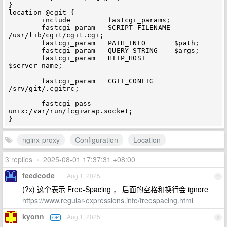
}

location @cgit {

        include         fastcgi_params;

        fastcgi_param   SCRIPT_FILENAME 
/usr/lib/cgit/cgit.cgi;

        fastcgi_param   PATH_INFO       $path;

        fastcgi_param   QUERY_STRING    $args;

        fastcgi_param   HTTP_HOST       
$server_name;

        fastcgi_param   CGIT_CONFIG     
/srv/git/.cgitrc;

        fastcgi_pass    
unix:/var/run/fcgiwrap.socket;

nginx-proxy
Configuration
Location
3 replies
•
2025-08-01 17:37:31 +08:00
feedcode
Aug 1, 2025
1
(?x) 这个表示 Free-Spacing ， 后面的空格和换行会 ignore
https://www.regular-expressions.info/freespacing.html
kyonn
Aug 1, 2025
OP
2