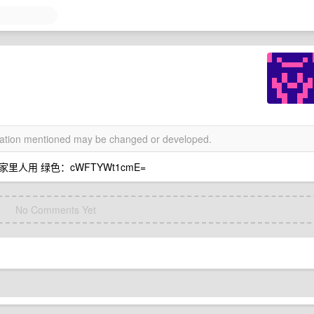
rmation mentioned may be changed or developed.
用 绿色：cWFTYWt1cmE=
No Comments Yet