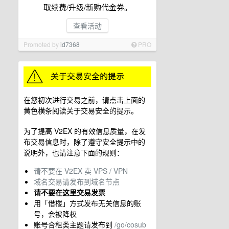
取续费/升级/新购代金券。
查看活动
Promoted by
id7368
PRO
在您初次进行交易之前，请点击上面的
黄色横条阅读关于交易安全的提示。
为了提高 V2EX 的有效信息质量，在发
布交易信息时，除了遵守安全提示中的
说明外，也请注意下面的规则：
请不要在 V2EX 卖 VPS / VPN
域名交易请发布到域名节点
请不要在这里交易发票
用「借楼」方式发布无关信息的账
号，会被降权
账号合租类主题请发布到
/go/cosub