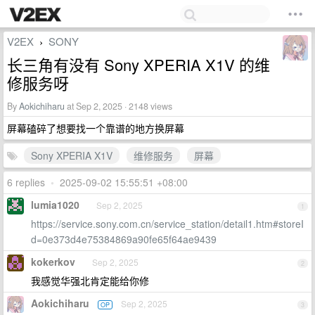
V2EX
SONY
›
长三角有没有 Sony XPERIA X1V 的维
修服务呀
By
Aokichiharu
at Sep 2, 2025 · 2148 views
屏幕磕碎了想要找一个靠谱的地方换屏幕
Sony XPERIA X1V
维修服务
屏幕
6 replies
•
2025-09-02 15:55:51 +08:00
lumia1020
Sep 2, 2025
1
https://service.sony.com.cn/service_station/detail1.htm#storeI
d=0e373d4e75384869a90fe65f64ae9439
kokerkov
Sep 2, 2025
2
我感觉华强北肯定能给你修
Aokichiharu
Sep 2, 2025
OP
3