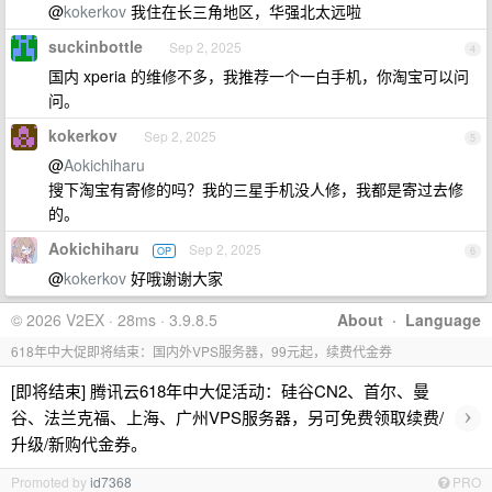
@
kokerkov
我住在长三角地区，华强北太远啦
suckinbottle
Sep 2, 2025
4
国内 xperia 的维修不多，我推荐一个一白手机，你淘宝可以问
问。
kokerkov
Sep 2, 2025
5
@
Aokichiharu
搜下淘宝有寄修的吗？我的三星手机没人修，我都是寄过去修
的。
Aokichiharu
Sep 2, 2025
OP
6
@
kokerkov
好哦谢谢大家
© 2026 V2EX · 28ms · 3.9.8.5
About
·
Language
618年中大促即将结束：国内外VPS服务器，99元起，续费代金券
[即将结束] 腾讯云618年中大促活动：硅谷CN2、首尔、曼
›
谷、法兰克福、上海、广州VPS服务器，另可免费领取续费/
升级/新购代金券。
Promoted by
id7368
PRO