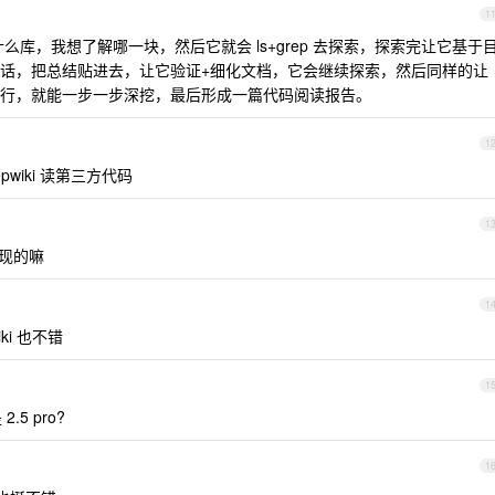
1
库，我想了解哪一块，然后它就会 ls+grep 去探索，探索完让它基于
话，把总结贴进去，让它验证+细化文档，它会继续探索，然后同样的让
行，就能一步一步深挖，最后形成一篇代码阅读报告。
1
epwiki 读第三方代码
1
实现的嘛
1
iki 也不错
1
.5 pro?
1