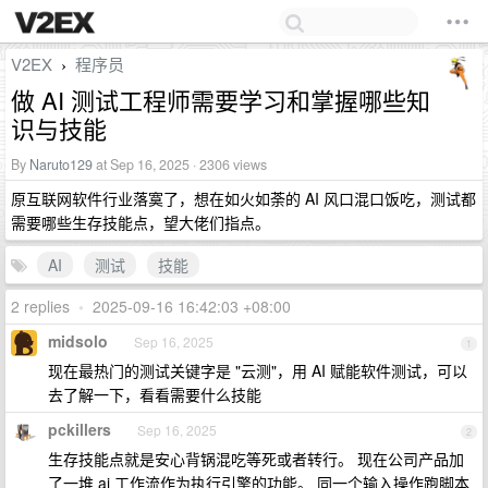
V2EX
程序员
›
做 AI 测试工程师需要学习和掌握哪些知
识与技能
By
Naruto129
at Sep 16, 2025 · 2306 views
原互联网软件行业落寞了，想在如火如荼的 AI 风口混口饭吃，测试都
需要哪些生存技能点，望大佬们指点。
AI
测试
技能
2 replies
•
2025-09-16 16:42:03 +08:00
midsolo
Sep 16, 2025
1
现在最热门的测试关键字是 "云测"，用 AI 赋能软件测试，可以
去了解一下，看看需要什么技能
pckillers
Sep 16, 2025
2
生存技能点就是安心背锅混吃等死或者转行。 现在公司产品加
了一堆 ai 工作流作为执行引擎的功能。 同一个输入操作跑脚本