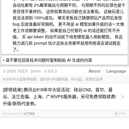
自动化都有 2%概率输出与预期不符。 与预期不符的反馈也是千
奇百怪不重样的。 这样就算测出问题也没法重现。 这破玩意儿
就没法测到 100%成功。 哪天老板自己随便把玩产品然后发现
bug 后就准备好背锅吧。 更不用说 ai 模型如果升级的话一大堆
老工作流都要调整。 如果是自己托管的 ai 的话还能打死不升
级。 买 api token 的动不动就下线老模型逼人用新模型。 有这
精力调几轮 prompt 估计这些业务都早就用传统语言调试稳定
了。
• 请不要在回答技术问题时复制粘贴 AI 生成的内容
© 2026 V2EX · 24ms · 3.9.8.5
About
·
Language
618年中大促即将结束：国内外VPS服务器，99元起，续费代金券
[即将结束] 腾讯云618年中大促活动：硅谷CN2、首尔、曼
›
谷、法兰克福、上海、广州VPS服务器，另可免费领取续费/
升级/新购代金券。
Promoted by
id7368
PRO