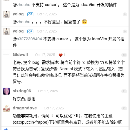
@
zhouhu
不支持 cursor ， 这个是为 IdeaVim 开发的插件
yelog
Oct 17, 2025
OP
8
@
zhouhu
。。。不好意思，回复错了
yelog
Oct 17, 2025
OP
9
@
s3272308404
不支持 cursor ， 这个是为 IdeaVim 开发的插
件
Gldwolf
Oct 17, 2025
1
10
老哥, 提个 bug, 需求描述: 将当前字符 'x' 替换为 ':'(即将某个字
符替换为冒号); 复现步骤: Normal 模式下输入 r, 然后输入 :(冒
号), 此时会弹出命令输出框, 而不是将当前光标所在字符替换为
冒号.
sixdog06
Oct 17, 2025
11
好东西, 感谢!
dragondove
Oct 17, 2025
12
功能非常耗用，请问 UI 可以优化下吗，在我使用的主题
(catppuccin-frappe)下边框黑色有点丑，或者能不能去除边框