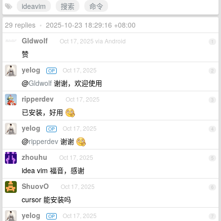
ideavim
搜索
命令
29 replies
•
2025-10-23 18:29:16 +08:00
Gldwolf
Oct 17, 2025 via Android
1
赞
yelog
Oct 17, 2025
OP
2
@
Gldwolf
谢谢，欢迎使用
ripperdev
Oct 17, 2025
3
已安装，好用
yelog
Oct 17, 2025
OP
4
@
ripperdev
谢谢
zhouhu
Oct 17, 2025
5
idea vim 福音，感谢
ShuovO
Oct 17, 2025
6
cursor 能安装吗
yelog
Oct 17, 2025
OP
7