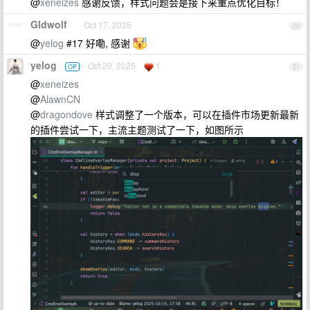
@
xeneizes
感谢反馈，样式问题会是接下来重点优化目标！
Gldwolf
Oct 17, 2025
20
@
yelog
#17 好嘞, 感谢
yelog
Oct 20, 2025
1
OP
21
@
xeneizes
@
AlawnCN
@
dragondove
样式调整了一个版本，可以在插件市场更新最新
的插件尝试一下，主流主题测试了一下，如图所示