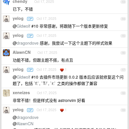
chendy
Oct 17, 2025
13
已下，不错
yelog
Oct 17, 2025
OP
14
@
Gldwolf
#10 非常感谢，将跟随下一个版本更新修复
yelog
Oct 17, 2025
OP
15
@
dragondove
感谢，我尝试一下这个主题下的样式效果
AlawnCN
Oct 17, 2025
16
功能不错，但跟主题不搭，有点丑
yelog
Oct 17, 2025
1
OP
17
@
Gldwolf
#10 去插件市场更新 0.0.2 版本后应该就修复这个问
题了，包括 `f:`, `T/`, `r:` 之类的操作都做了兼容
xeneizes
Oct 17, 2025
18
非常不错！但是样式没有 astronvim 好看
yelog
Oct 17, 2025
1
OP
19
@
dragondove
@
AlawnCN