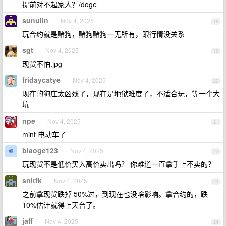
提前对不起家人？/doge
sunulin
Nov 4, 2025
18
玩合约就是赌狗，赌狗赌狗一无所有，跟行情没关系
sgt
Nov 4, 2025
19
现货不怕.jpg
fridaycatye
Nov 4, 2025
20
现在的狗庄太凶残了，现在是地狱难度了，不适合玩，等一个大
坑
npe
Nov 4, 2025
21
mint 电动车了
biaoge123
Nov 4, 2025
22
玩现货不是低价买入高价卖出吗？ 你难道一直拿手上不卖的？
snitfk
Nov 4, 2025
23
之前拿现货跌掉 50%过，到现在也没啥影响。拿合约的，跌
10%估计就得上天台了。
jaff
Nov 4, 2025
24