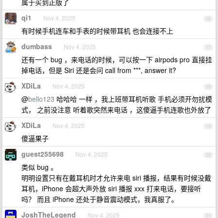
属于买到正版了
qi1
Nov 4, 2025
16
有时候手机连车和手表的时候带耳机 也会连接不上
dumbass
Nov 4, 2025
17
还有一个 bug ，来电话的时候，可以按一下 airpods pro 直接挂
掉电话，但是 Siri 还是会问 call from ***, answer it?
XDiLa
Nov 4, 2025
18
@
bello123
哈哈哈 一样 ，我上班带耳机听歌 手机必须开勿扰模
式， 之前没注意 听着歌突然来电话 ，这傻逼手机连歌也外放了
XDiLa
Nov 4, 2025
19
傻逼果子
guest255698
Nov 4, 2025
20
类似 bug 。
明明设置只有在戴耳机时才允许来电 siri 播报，结果有时候没戴
耳机，iPhone 会超大声外放 siri 播报 xxx 打来电话，要接听
吗？ 而且 iPhone 还处于静音震动模式，我真服了。
JoshTheLegend
Nov 4, 2025
21