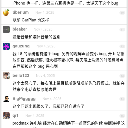
iPhone 也一样，连第三方耳机也是一样，太逆天了这个 bug
tiberium
Nov 4, 2025
10
以前 CarPlay 也这样
bleaker
Nov 4, 2025
11
通话音量和媒体音量的区别
gauzung
Nov 4, 2025
12
我 18 的系统也有这个 bug, 另外的熄屏声音变小 bug, 开 b 站播
放东西, 然后熄屏, 很大概率变小声, 每天晚上洗澡的时候想听点
东西都被这个 bug 恶心到
bello123
Nov 4, 2025
13
这个太恶心了，每次晚上带耳机听歌降噪前先飞行模式，就怕突
然来个电话直接原地去世
BigPiggggg
Nov 4, 2025
14
这个问题出现很久了，我都已经自适应了
qi1
Nov 4, 2025
15
prodmax 连电脑 经常在自动切换下一首音乐的时候 会断连掉 这