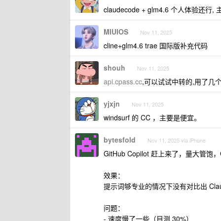
claudecode + glm4.6 个人体验还行,
MIUIOS
Nov 11, 2025
cline+glm4.6 trae 国际版补充代码
shouh
Nov 11, 2025
api.cpass.cc
,可以试试中转的,用了几
yjxjn
Nov 11, 2025
windsurf 的 CC ，主要是便宜。
bytesfold
Nov 11, 2025 via iPhone
GitHub Copilot 赶上来了，量大管饱
效果：
提示词够专业的情况下没有对比出 Claude C
问题：
- 速度慢了一些（目测 30%）