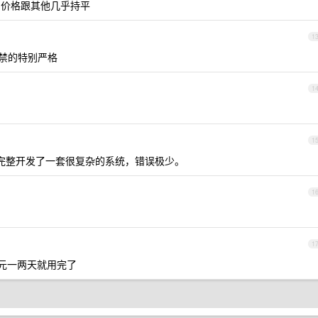
价格跟其他几乎持平
1
区封禁的特别严格
1
1
语言完整开发了一套很复杂的系统，错误极少。
1
1
 美元一两天就用完了