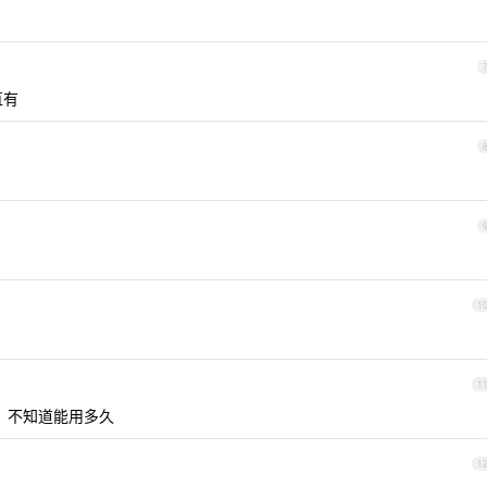
直有
1
1
钱，不知道能用多久
1