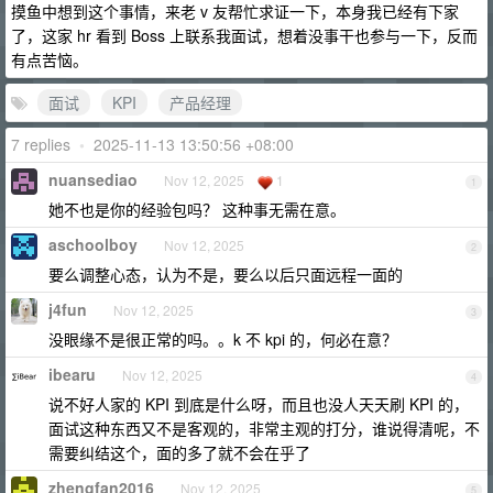
摸鱼中想到这个事情，来老 v 友帮忙求证一下，本身我已经有下家
了，这家 hr 看到 Boss 上联系我面试，想着没事干也参与一下，反而
有点苦恼。
面试
KPI
产品经理
7 replies
•
2025-11-13 13:50:56 +08:00
nuansediao
Nov 12, 2025
1
1
她不也是你的经验包吗？ 这种事无需在意。
aschoolboy
Nov 12, 2025
2
要么调整心态，认为不是，要么以后只面远程一面的
j4fun
Nov 12, 2025
3
没眼缘不是很正常的吗。。k 不 kpi 的，何必在意？
ibearu
Nov 12, 2025
4
说不好人家的 KPI 到底是什么呀，而且也没人天天刷 KPI 的，
面试这种东西又不是客观的，非常主观的打分，谁说得清呢，不
需要纠结这个，面的多了就不会在乎了
zhengfan2016
Nov 12, 2025
5