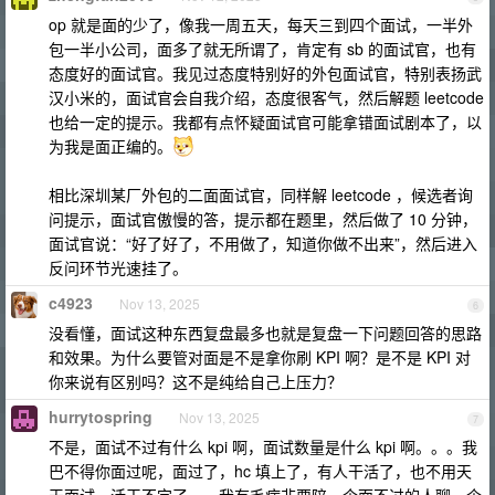
op 就是面的少了，像我一周五天，每天三到四个面试，一半外
包一半小公司，面多了就无所谓了，肯定有 sb 的面试官，也有
态度好的面试官。我见过态度特别好的外包面试官，特别表扬武
汉小米的，面试官会自我介绍，态度很客气，然后解题 leetcode
也给一定的提示。我都有点怀疑面试官可能拿错面试剧本了，以
为我是面正编的。
相比深圳某厂外包的二面面试官，同样解 leetcode ，候选者询
问提示，面试官傲慢的答，提示都在题里，然后做了 10 分钟，
面试官说：“好了好了，不用做了，知道你做不出来”，然后进入
反问环节光速挂了。
c4923
Nov 13, 2025
6
没看懂，面试这种东西复盘最多也就是复盘一下问题回答的思路
和效果。为什么要管对面是不是拿你刷 KPI 啊？是不是 KPI 对
你来说有区别吗？这不是纯给自己上压力？
hurrytospring
Nov 13, 2025
7
不是，面试不过有什么 kpi 啊，面试数量是什么 kpi 啊。。。我
巴不得你面过呢，面过了，hc 填上了，有人干活了，也不用天