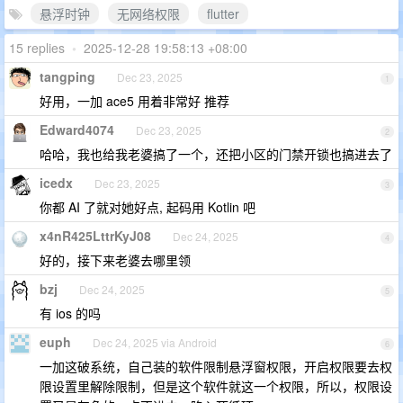
悬浮时钟
无网络权限
flutter
15 replies
•
2025-12-28 19:58:13 +08:00
tangping
Dec 23, 2025
1
好用，一加 ace5 用着非常好 推荐
Edward4074
Dec 23, 2025
2
哈哈，我也给我老婆搞了一个，还把小区的门禁开锁也搞进去了
icedx
Dec 23, 2025
3
你都 AI 了就对她好点, 起码用 Kotlin 吧
x4nR425LttrKyJ08
Dec 24, 2025
4
好的，接下来老婆去哪里领
bzj
Dec 24, 2025
5
有 ios 的吗
euph
Dec 24, 2025 via Android
6
一加这破系统，自己装的软件限制悬浮窗权限，开启权限要去权
限设置里解除限制，但是这个软件就这一个权限，所以，权限设