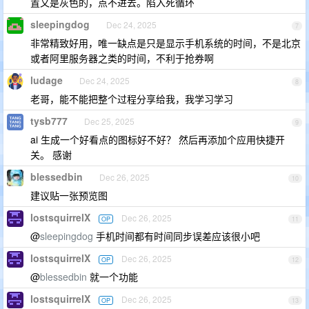
置又是灰色的，点不进去。陷入死循环
sleepingdog
Dec 24, 2025
7
非常精致好用，唯一缺点是只是显示手机系统的时间，不是北京
或者阿里服务器之类的时间，不利于抢券啊
ludage
Dec 24, 2025
8
老哥，能不能把整个过程分享给我，我学习学习
tysb777
Dec 25, 2025
9
ai 生成一个好看点的图标好不好？ 然后再添加个应用快捷开
关。 感谢
blessedbin
Dec 26, 2025
10
建议贴一张预览图
lostsquirrelX
Dec 26, 2025
OP
11
@
sleepingdog
手机时间都有时间同步误差应该很小吧
lostsquirrelX
Dec 26, 2025
OP
12
@
blessedbin
就一个功能
lostsquirrelX
Dec 26, 2025
OP
13