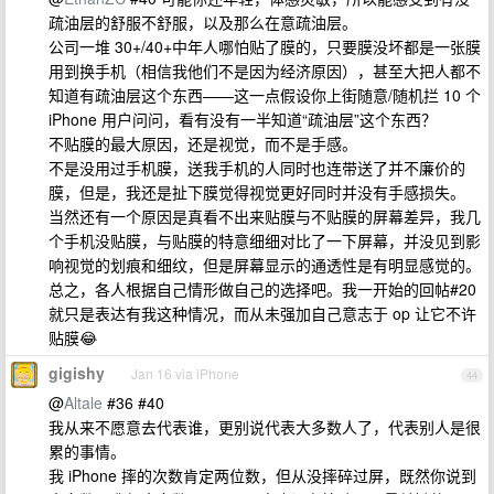
疏油层的舒服不舒服，以及那么在意疏油层。
公司一堆 30+/40+中年人哪怕贴了膜的，只要膜没坏都是一张膜
用到换手机（相信我他们不是因为经济原因），甚至大把人都不
知道有疏油层这个东西——这一点假设你上街随意/随机拦 10 个
iPhone 用户问问，看有没有一半知道“疏油层”这个东西？
不贴膜的最大原因，还是视觉，而不是手感。
不是没用过手机膜，送我手机的人同时也连带送了并不廉价的
膜，但是，我还是扯下膜觉得视觉更好同时并没有手感损失。
当然还有一个原因是真看不出来贴膜与不贴膜的屏幕差异，我几
个手机没贴膜，与贴膜的特意细细对比了一下屏幕，并没见到影
响视觉的划痕和细纹，但是屏幕显示的通透性是有明显感觉的。
总之，各人根据自己情形做自己的选择吧。我一开始的回帖#20
就只是表达有我这种情况，而从未强加自己意志于 op 让它不许
贴膜😂
gigishy
Jan 16 via iPhone
44
@
Altale
#36 #40
我从来不愿意去代表谁，更别说代表大多数人了，代表别人是很
累的事情。
我 iPhone 摔的次数肯定两位数，但从没摔碎过屏，既然你说到