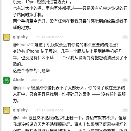
机壳，12pm 短暂用过官方壳）。
也有过大小的摔，室内室外都摔过——只是没有机会走你说的石
子路同时摔手机。
两个手机至今完好，没有任何在我看屏幕时感觉到的纹路或者不
适的地方。
gigishy
Jan 14 via iPhone
35
@
EthanZC
难道手机膜就永远有你说的那么重要的疏油层？
身边有 iPhone 贴了膜的，几乎一个膜从贴上用到换手机好几
年，也没见有什么不适——至少我从没听到有抱怨疏油层没了不
适的。
这是个奇怪的问题😅
Altale
Jan 14
36
@
gigishy
很显然你这代表不了大部分人，你的例子放在更多的
人群中，只会更容易找到一堆摔碎屏的案例 —— 没有任何说服
力。
gigishy
Jan 14 via iPhone
37
@
Altale
很显然不贴膜的远不止我一个。身边有就有不少，但是
我却没听说谁因为不贴膜摔碎屏。事实上如果到了屏幕被摔坏的
强度，膜并不能防止屏幕被摔坏——因为九年制义务教育，所以