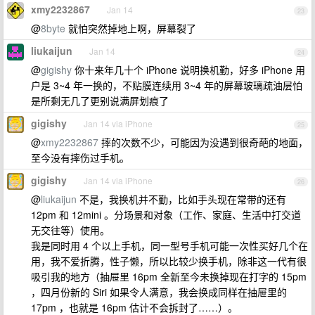
xmy2232867
Jan 14
23
@
8byte
就怕突然掉地上啊，屏幕裂了
liukaijun
Jan 14
24
@
gigishy
你十来年几十个 iPhone 说明换机勤，好多 iPhone 用
户是 3~4 年一换的，不贴膜连续用 3~4 年的屏幕玻璃疏油层怕
是所剩无几了更别说满屏划痕了
gigishy
Jan 14 via iPhone
25
@
xmy2232867
摔的次数不少，可能因为没遇到很奇葩的地面，
至今没有摔伤过手机。
gigishy
Jan 14 via iPhone
26
@
liukaijun
不是，我换机并不勤，比如手头现在常带的还有
12pm 和 12mini 。分场景和对象（工作、家庭、生活中打交道
无交往等）使用。
我是同时用 4 个以上手机，同一型号手机可能一次性买好几个在
用，我不爱折腾，性子懒，所以比较少换手机，除非这一代有很
吸引我的地方（抽屉里 16pm 全新至今未换掉现在打字的 15pm
，四月份新的 Siri 如果令人满意，我会换成同样在抽屉里的
17pm ，也就是 16pm 估计不会拆封了……）。