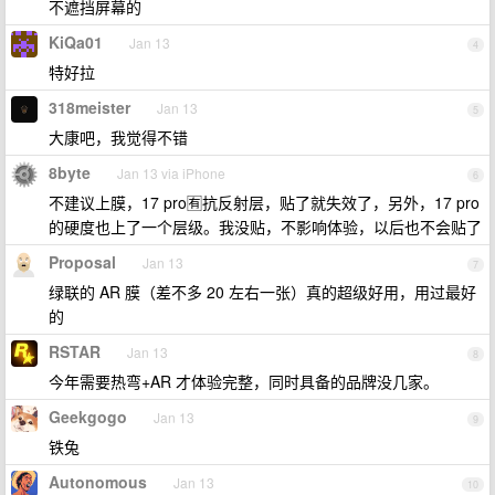
不遮挡屏幕的
KiQa01
Jan 13
4
特好拉
318meister
Jan 13
5
大康吧，我觉得不错
8byte
Jan 13 via iPhone
6
不建议上膜，17 pro🈶抗反射层，贴了就失效了，另外，17 pro
的硬度也上了一个层级。我没贴，不影响体验，以后也不会贴了
Proposal
Jan 13
7
绿联的 AR 膜（差不多 20 左右一张）真的超级好用，用过最好
的
RSTAR
Jan 13
8
今年需要热弯+AR 才体验完整，同时具备的品牌没几家。
Geekgogo
Jan 13
9
铁兔
Autonomous
Jan 13
10