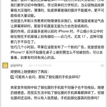
我们都学过初中物理的，学过简单的力学知识，当尖锐物品给屏
幕极大压强时，薄薄的、贴紧屏幕玻璃的膜并不能缓冲，更不可
能吸收大量动能。
也就是九年制义务教育的物理课告诉我们，如果强度或者运气会
让屏幕摔碎时，那层手机膜是无能为力去改变结局的。
膜的作用，应该最多是用以前的 iPhone 时，不让细小灰尘中的
硅化物在手机玻璃上划有细纹——近几代，尤其 17 ，这种可能
都几乎不存在了。
恰巧几个小时前，苹果在油管发布了一个新的广告，就是想宣扬
iPhone17 系列不贴膜在桌子上被折腾怎么不怕被划伤，可以去
看看，如果有时间有闲心的话。
gigishy
Jan 14 via iPhone
38
顺便网上随便摘抄了两段：
1️⃣ 可能有人会问，那贴了钢化膜的手机会碎吗？
商家宣传视频中贴了钢化膜的手机既不怕锤子也不怕电钻，随便
扔随便造，而现实生活中贴了钢化膜的手机屏幕都摔碎了，但钢
化膜却还没碎。所以有人就质疑，手机贴钢化膜真的防摔吗？