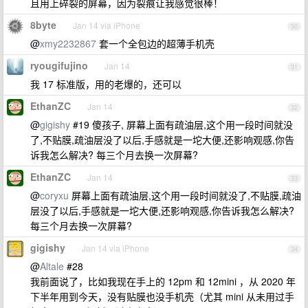
且用上碎裂的屏幕，因为裂痕让我感觉很棒！
8byte
Jan 14 via iPhone
30
@
xmy2232867
套一个全包边的超薄手机壳
ryougifujino
Jan 14
31
我 17 标准版，用的老爆的，还可以
EthanZC
Jan 14
32
@
gigishy
#19 傻孩子, 屏幕上面有疏油层,这个用一段时间就没
了,不贴膜,疏油层没了以后,手感就是一坨大便,还影响观感,你告
诉我怎么解决? 每三个月去换一次屏幕?
EthanZC
Jan 14
33
@
coryxu
屏幕上面有疏油层,这个用一段时间就没了,不贴膜,疏油
层没了以后,手感就是一坨大便,还影响观感,你告诉我怎么解决?
每三个月去换一次屏幕?
gigishy
Jan 14 via iPhone
34
@
Altale
#28
我前面说了，比如我现在手上的 12pm 和 12mini ，从 2020 年
下半年用到今天，没有贴膜也没手机壳（尤其 mini 从未用过手