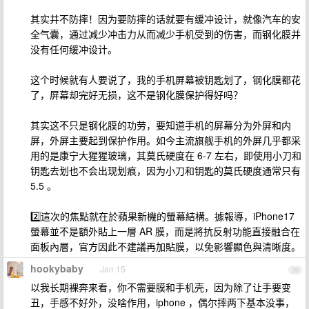
其实并不防摔！因为要防摔的话就要有缓冲设计，就像汽车的安
全气囊，通过减少冲击力从而减少手机受到的伤害，而钢化膜并
没有任何缓冲设计。
这个时候就有人要说了，我的手机屏幕被钥匙划了，钢化膜都花
了，屏幕却完好无损，这不是钢化膜保护得好吗？
其实这不只是钢化膜的功劳，要知道手机的屏幕分为外屏和内
屏，外屏主要起到保护作用。如今主流旗舰手机的外屏几乎都采
用的是康宁大猩猩玻璃，其莫氏硬度在 6-7 左右，即使用小刀和
钥匙去划也不会出现划痕，因为小刀和钥匙的莫氏硬度通常只有
5.5 。
2️⃣這次的焦點就在於蘋果新機的螢幕結構。據報導，iPhone17
螢幕並不是額外貼上一層 AR 膜，而是將抗反射功能直接融合在
面板內層，官方因此不建議再加貼膜，以免影響顯色與清晰度。
hookybaby
Jan 15
39
以我长期裸奔来看，你不需要膜和手机壳，因为除了让手要变
丑，手感不好外，没啥作用，iphone ，偶尔摔两下基本没事，