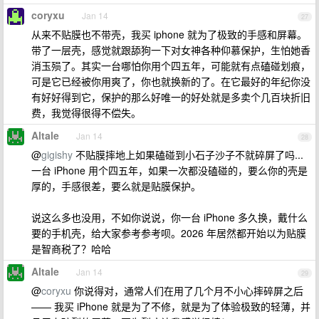
coryxu
Jan 14
27
从来不贴膜也不带壳，我买 iphone 就为了极致的手感和屏幕。
带了一层壳，感觉就跟舔狗一下对女神各种仰慕保护，生怕她香
消玉殒了。其实一台哪怕你用个四五年，可能就有点磕碰划痕，
可是它已经被你用爽了，你也就换新的了。在它最好的年纪你没
有好好得到它，保护的那么好唯一的好处就是多卖个几百块折旧
费，我觉得很得不偿失。
Altale
Jan 14
28
@
gigishy
不贴膜摔地上如果磕碰到小石子沙子不就碎屏了吗...
一台 iPhone 用个四五年，如果一次都没磕碰的，要么你的壳是
厚的，手感很差，要么就是贴膜保护。
说这么多也没用，不如你说说，你一台 iPhone 多久换，戴什么
要的手机壳，给大家参考参考呗。2026 年居然都开始以为贴膜
是智商税了？哈哈
Altale
Jan 14
29
@
coryxu
你说得对，通常人们在用了几个月不小心摔碎屏之后
—— 我买 iPhone 就是为了不修，就是为了体验极致的轻薄，并