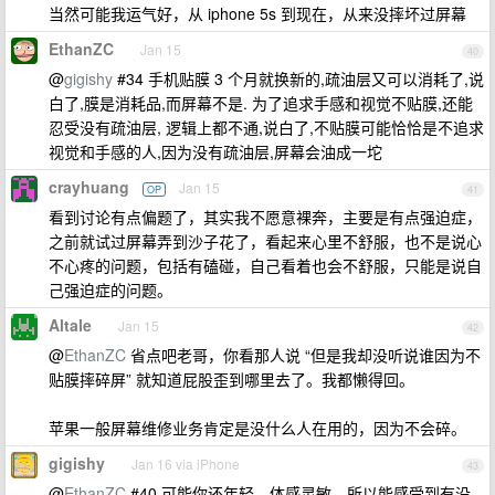
当然可能我运气好，从 iphone 5s 到现在，从来没摔坏过屏幕
EthanZC
Jan 15
40
@
gigishy
#34 手机贴膜 3 个月就换新的,疏油层又可以消耗了,说
白了,膜是消耗品,而屏幕不是. 为了追求手感和视觉不贴膜,还能
忍受没有疏油层, 逻辑上都不通,说白了,不贴膜可能恰恰是不追求
视觉和手感的人,因为没有疏油层,屏幕会油成一坨
crayhuang
Jan 15
OP
41
看到讨论有点偏题了，其实我不愿意裸奔，主要是有点强迫症，
之前就试过屏幕弄到沙子花了，看起来心里不舒服，也不是说心
不心疼的问题，包括有磕碰，自己看着也会不舒服，只能是说自
己强迫症的问题。
Altale
Jan 15
42
@
EthanZC
省点吧老哥，你看那人说 “但是我却没听说谁因为不
贴膜摔碎屏” 就知道屁股歪到哪里去了。我都懒得回。
苹果一般屏幕维修业务肯定是没什么人在用的，因为不会碎。
gigishy
Jan 16 via iPhone
43
@
EthanZC
#40 可能你还年轻，体感灵敏，所以能感受到有没