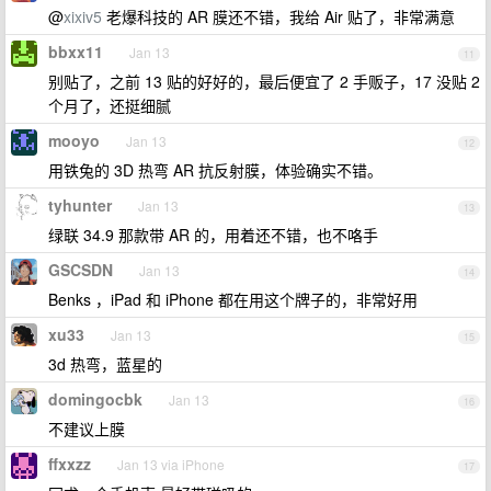
@
xixiv5
老爆科技的 AR 膜还不错，我给 Air 贴了，非常满意
bbxx11
Jan 13
11
别贴了，之前 13 贴的好好的，最后便宜了 2 手贩子，17 没贴 2
个月了，还挺细腻
mooyo
Jan 13
12
用铁兔的 3D 热弯 AR 抗反射膜，体验确实不错。
tyhunter
Jan 13
13
绿联 34.9 那款带 AR 的，用着还不错，也不咯手
GSCSDN
Jan 13
14
Benks ，iPad 和 iPhone 都在用这个牌子的，非常好用
xu33
Jan 13
15
3d 热弯，蓝星的
domingocbk
Jan 13
16
不建议上膜
ffxxzz
Jan 13 via iPhone
17