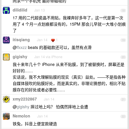
同求一个手机壳 最好带磁吸的
dilidilid
Jan 13
18
17 用的二代超瓷晶不用贴，我裸奔好多年了，这一代是第一次
用了 4 个月一点划痕都没有的，15PM 那会儿早就一大堆小划痕
了
itisqiang
Jan 14
1
19
@
ffxxzz
beats 的基础款还可以，虽然有点滑
gigishy
Jan 14 via iPhone
20
我十来年几十个 iPhone 从来不贴膜，到了被替换时，屏幕还是
好好的……
实话说，我不大理解贴膜的现实（真实）益处。——不是指各种
自媒体鼓吹的贴膜好处，而是真实的，非理论猜想的，相比不贴
膜存在的好处或者必要性……
xmy2232867
Jan 14
21
@
gigishy
摔过地上吗？ 怕偶然摔地上会遭
Nemolon
Jan 14
22
铁兔，抖音上便宜款硬造